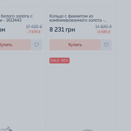
 белого золота с
Кольцо с фианитом из
 - 1613443
комбинированного золота -
1846261
17 420 ₴
14 820 ₴
рн
8 231 грн
-7 679 ₴
-6 589 ₴
Купить
Купить
SALE -60%