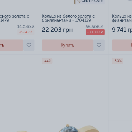
CERTIFICATE
сного золота с
Кольцо из белого золота с
Кольцо из
21479
бриллиантами - 1704139
фианитами
14 040 ₴
55 506 ₴
22 203 грн
9 741 г
-6 242 ₴
-33 303 ₴
ть
Купить
-44%
-50%