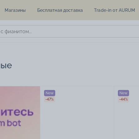
Магазины
Бесплатная доставка
Trade-in от AURUM
ные
New
New
-47%
-44%