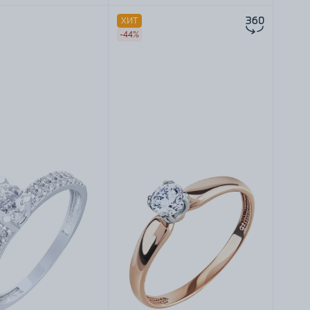
ХИТ
-44%