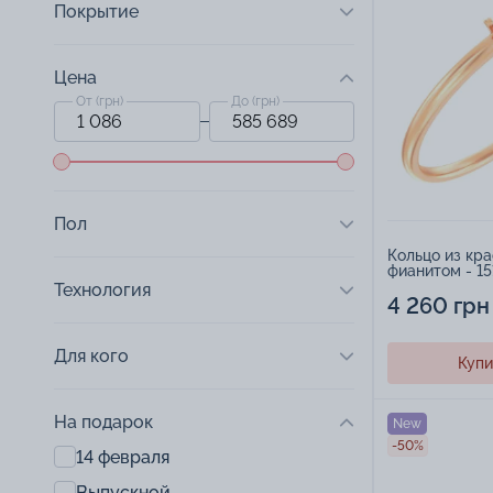
Покрытие
Цена
От (грн)
До (грн)
Пол
Кольцо из кра
фианитом - 15
Технология
4 260 грн
Для кого
Купи
На подарок
New
-50%
14 февраля
Выпускной