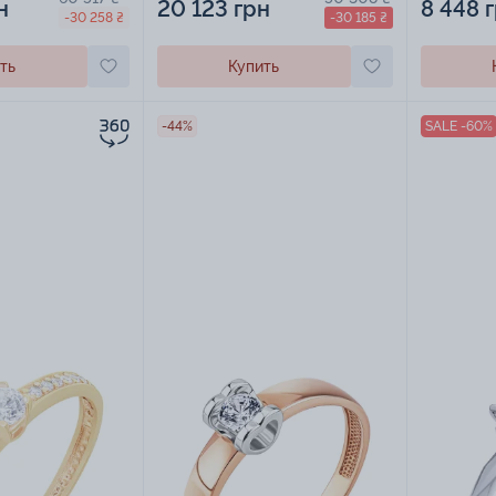
н
20 123 грн
8 448 
-30 258 ₴
-30 185 ₴
ть
Купить
-44%
SALE -60%