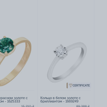
CERTIFICATE
красном золоте с
Кольцо в белом золоте с
м - 1625333
бриллиантом - 1669249
15 210 ₴
89 388 ₴