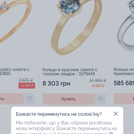
сного золота с
Кольцо из
Кольцо в красном золоте с
13815
бриллиан
топазом лондон - 1579449
минимали
7 670 ₴
14 950 ₴
1835280
585 68
8 303 грн
-3 410 ₴
-6 647 ₴
ть
Купить
Бажаєте перемкнутись на соловʼїну?
SALE -60%
-44%
Ми побачили, що у Вас обрана російська
мова інтерфейсу. Бажаєте перемкнутись на