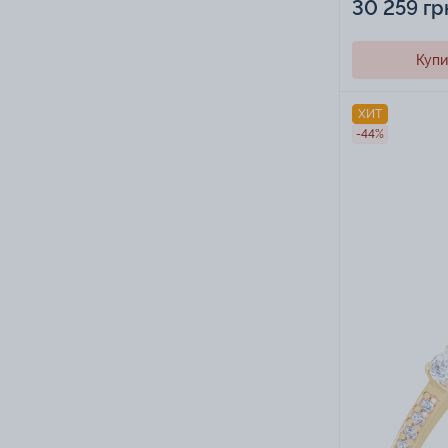
30 259 гр
Купи
ХИТ
-44%