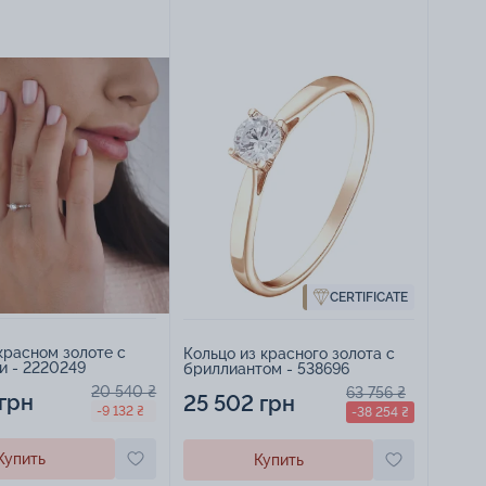
CERTIFICATE
красном золоте с
Кольцо из красного золота с
и - 2220249
бриллиантом - 538696
20 540 ₴
63 756 ₴
 грн
25 502 грн
-9 132 ₴
-38 254 ₴
Купить
Купить