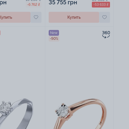
грн
35 755 грн
-6 762 ₴
-53 633 ₴
Купить
Купить
New
-50%