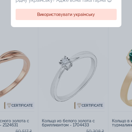
рідну українську? Адже вона така гарна 😍
Використовувати українську
CERTIFICATE
CERTIFICATE
сного золота с
Кольцо из белого золота с
Кольцо в 
- 2124631
бриллиантом - 1704433
турмалино
60 517 ₴
50 308 ₴