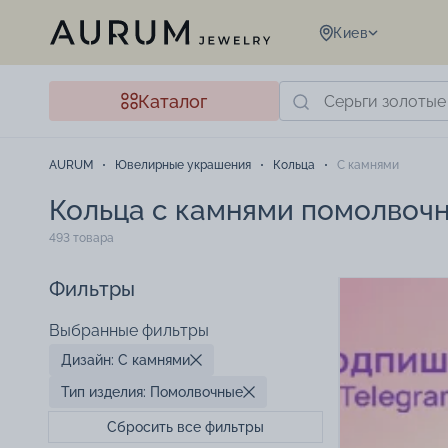
Киев
Каталог
AURUM
Ювелирные украшения
Кольца
С камнями
Кольца с камнями помолвоч
493 товара
Фильтры
Выбранные фильтры
Дизайн: С камнями
Тип изделия: Помолвочные
Сбросить все фильтры