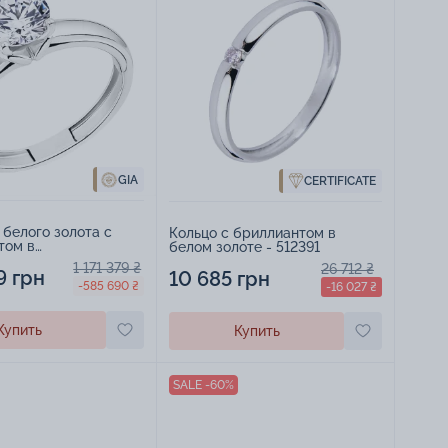
GIA
CERTIFICATE
 белого золота с
Кольцо с бриллиантом в
том в
белом золоте - 512391
стическом стиле -
1 171 379 ₴
26 712 ₴
9 грн
10 685 грн
-585 690 ₴
-16 027 ₴
Купить
Купить
SALE -60%