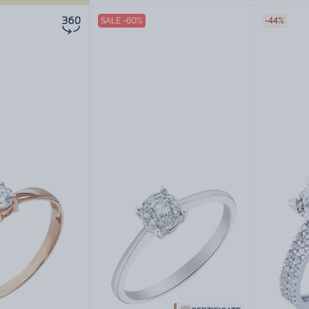
SALE -60%
-44%