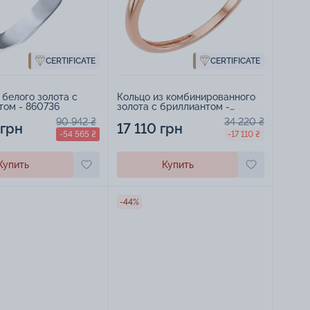
CERTIFICATE
CERTIFICATE
 белого золота с
Кольцо из комбинированного
том - 860736
золота с бриллиантом -
2130974
90 942 ₴
34 220 ₴
 грн
17 110 грн
-54 565 ₴
-17 110 ₴
Купить
Купить
-44%