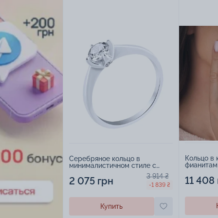
Кольцо в 
Серебряное кольцо в
фианитам
минималистичном стиле с
фианитами - 1959758
3 914 ₴
11 408
2 075 грн
-1 839 ₴
Купить