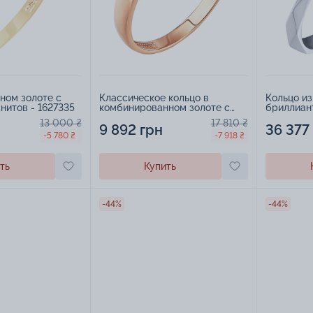
ном золоте с
Классическое кольцо в
Кольцо из
нитов - 1627335
комбинированном золоте с
бриллиан
фианитом - 1878026
13 000 ₴
17 810 ₴
9 892 грн
36 377
-5 780 ₴
-7 918 ₴
ть
Купить
-44%
-44%