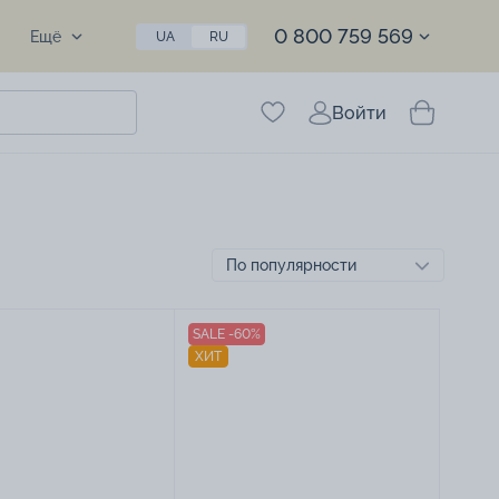
0 800 759 569
Ещё
UA
RU
Войти
SALE -60%
ХИТ