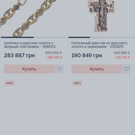
Цепочка в красном золоте с
Нательный крестик из красного
якорным плетением - 968503
золота и чернением - 2101875
550 810 ₴
336 180 ₴
283 887 грн
190 849 грн
-266 923 ₴
-145 331 ₴
Купить
Купить
-44%
-44%