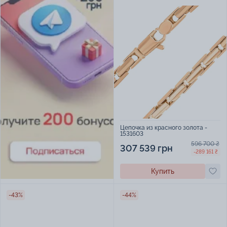
Цепочка из красного золота -
1531603
596 700 ₴
307 539 грн
-289 161 ₴
Купить
-43%
-44%