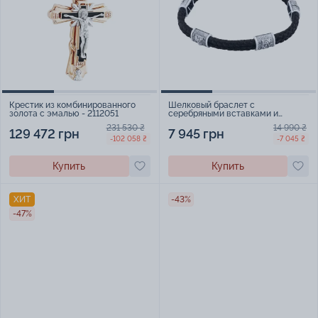
Крестик из комбинированного
Шелковый браслет с
золота с эмалью - 2112051
серебряными вставками и
чернением - 2255036
231 530 ₴
14 990 ₴
129 472 грн
7 945 грн
-102 058 ₴
-7 045 ₴
Купить
Купить
ХИТ
-43%
-47%