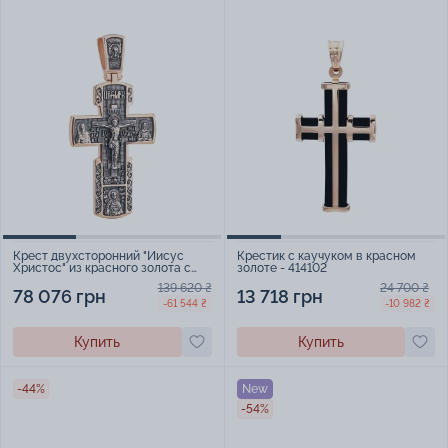
Крест двухсторонний "Иисус
Крестик с каучуком в красном
Христос" из красного золота с
золоте - 414102
чернением - 1918276
139 620 ₴
24 700 ₴
78 076 грн
13 718 грн
-61 544 ₴
-10 982 ₴
Купить
Купить
-44%
New
-54%