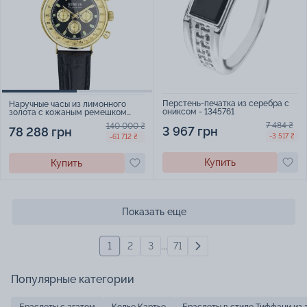
Перстень-печатка из серебра с
Наручные часы из лимонного
ониксом - 1345761
золота с кожаным ремешком
"Geneve" - 2181241
7 484 ₴
140 000 ₴
3 967 грн
78 288 грн
-3 517 ₴
-61 712 ₴
Купить
Купить
Показать еще
1
2
3
...
71
Популярные категории
Браслеты с агатом
Колье Картье
Браслеты в стиле Тиффани из 