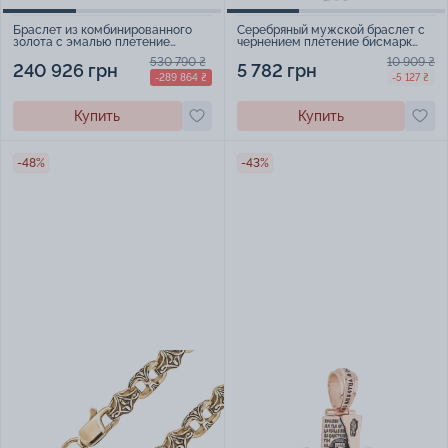
Браслет из комбинированного
Серебряный мужской браслет с
золота с эмалью плетение
чернением плетение бисмарк
ролекс - 2255747
козацкий - 1525615
530 790 ₴
10 909 ₴
240 926 грн
5 782 грн
-289 864 ₴
-5 127 ₴
Купить
Купить
-48%
-43%