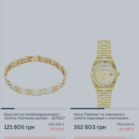
Браслет из комбинированного
Часы "Geneve" из лимонного
золота плетение ролекс - 1679127
золота наручные с плетением
ролекс - 2049965
219 310 ₴
768 300 ₴
121 805 грн
352 803 грн
-97 505 ₴
-415 497 ₴