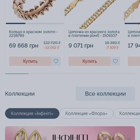
Кольцо в красном золоте -
Цепочка из красного золота
Цепочк
2238789
в плетении ромб - 1506107
в плет
15067
122 720 ₴
16 380 ₴
69 668 грн
9 071 грн
17 9
-53 052 ₴
-7 309 ₴
Купить
Купить
Коллекции
Все коллекции
Коллекция «Інфініті»
Коллекция «Флора»
Коллекци