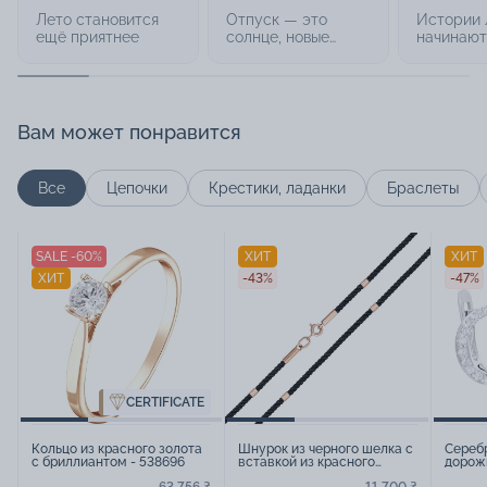
Лето становится
Отпуск — это
Истории
ещё приятнее
солнце, новые
начинают
места и любимые
обручаль
украшения
Вам может понравится
Все
Цепочки
Крестики, ладанки
Браслеты
SALE -60%
ХИТ
ХИТ
ХИТ
-43%
-47%
CERTIFICATE
Кольцо из красного золота
Шнурок из черного шелка с
Серебр
с бриллиантом - 538696
вставкой из красного
дорож
золота - 1477353
15456
63 756 ₴
11 700 ₴