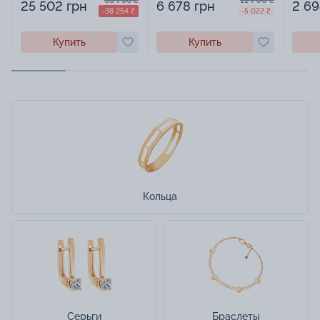
25 502 грн
6 678 грн
2 69
-38 254 ₴
-5 022 ₴
Купить
Купить
Кольца
Серьги
Браслеты