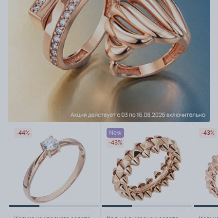
-44%
New
-43%
-43%