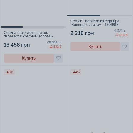
Серьги-гвоздики из серебра
"Клевер" с агатом - 1809817
4 374 ₴
2 318 грн
Серьги-гвоздики с агатом
-2 056 ₴
"Клевер" в красном золоте -
603982
28 990 ₴
16 458 грн
Купить
-12 532 ₴
Купить
-43%
-44%