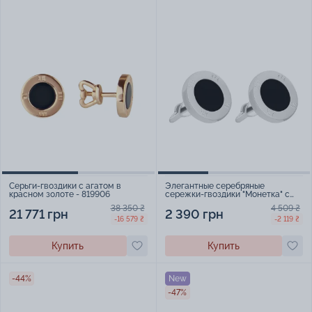
Серьги-гвоздики с агатом в
Элегантные серебряные
красном золоте - 819906
сережки-гвоздики "Монетка" с
агатом - 1938030
38 350 ₴
4 509 ₴
21 771 грн
2 390 грн
-16 579 ₴
-2 119 ₴
Купить
Купить
-44%
New
-47%