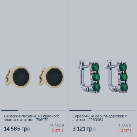
Сережки-гвоздики из красного
Серебряные серьги-дорожки с
золота с агатом - 796979
агатом - 2263964
26 260 ₴
5 888 ₴
14 585 грн
3 121 грн
-11 675 ₴
-2 767 ₴