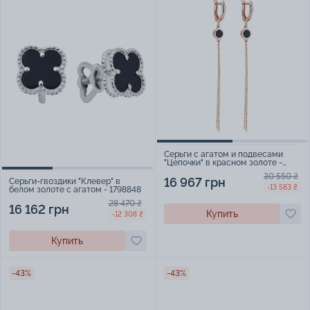
Серьги с агатом и подвесами
"Цепочки" в красном золоте -
2051411
30 550 ₴
16 967 грн
Серьги-гвоздики "Клевер" в
-13 583 ₴
белом золоте с агатом - 1798848
28 470 ₴
16 162 грн
Купить
-12 308 ₴
Купить
-43%
-43%