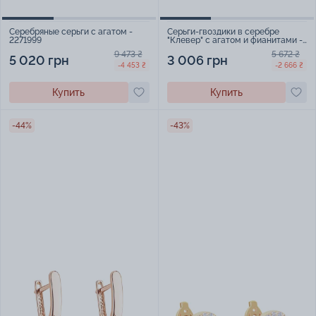
Серебряные серьги с агатом -
Серьги-гвоздики в серебре
2271999
"Клевер" с агатом и фианитами -
1579437
9 473 ₴
5 672 ₴
5 020 грн
3 006 грн
-4 453 ₴
-2 666 ₴
Купить
Купить
-44%
-43%