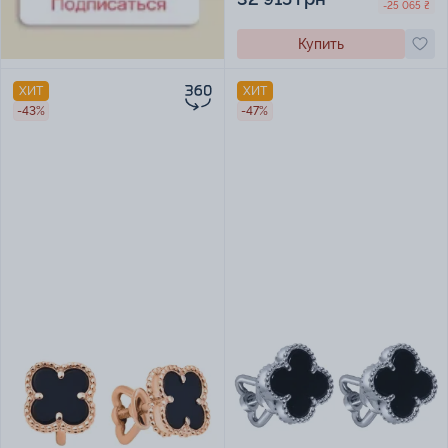
-25 065 ₴
Купить
ХИТ
ХИТ
-43%
-47%