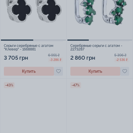
Серьги серебряные с агатом
Серебряные серьги с агатом -
"Клевер" - 1668881
2273287
6 991 ₴
5 396 ₴
3 705 грн
2 860 грн
-3 286 ₴
-2 536 ₴
Купить
Купить
-43%
-47%