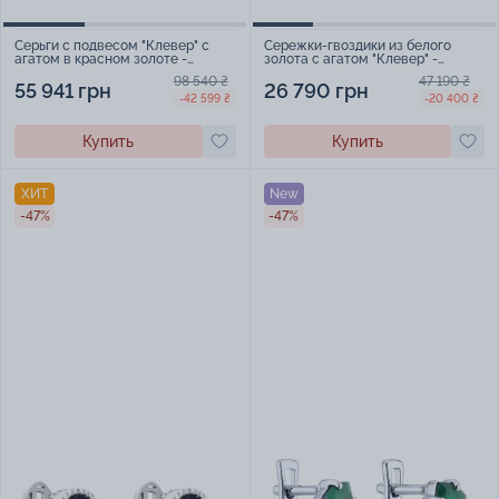
Серьги с подвесом "Клевер" с
Сережки-гвоздики из белого
агатом в красном золоте -
золота с агатом "Клевер" -
2210578
1406784
98 540 ₴
47 190 ₴
55 941 грн
26 790 грн
-42 599 ₴
-20 400 ₴
Купить
Купить
ХИТ
New
-47%
-47%