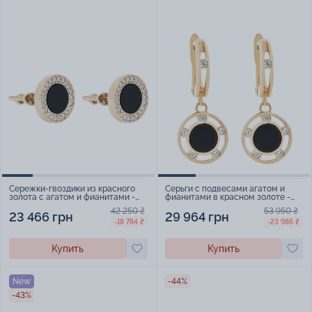
Сережки-гвоздики из красного
Серьги с подвесами агатом и
золота с агатом и фианитами -
фианитами в красном золоте -
1730241
1511166
42 250 ₴
53 950 ₴
23 466 грн
29 964 грн
-18 784 ₴
-23 986 ₴
Купить
Купить
New
-44%
-43%