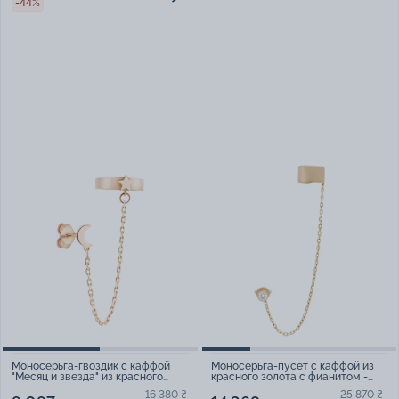
-44%
Моносерьга-гвоздик с каффой
Моносерьга-пусет с каффой из
"Месяц и звезда" из красного
красного золота с фианитом -
золота - 2147436
1659535
16 380 ₴
25 870 ₴