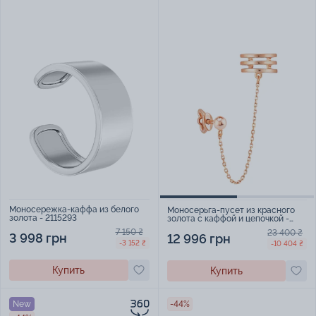
Моносережка-каффа из белого
Моносерьга-пусет из красного
золота - 2115293
золота с каффой и цепочкой -
2101880
7 150 ₴
23 400 ₴
3 998 грн
12 996 грн
-3 152 ₴
-10 404 ₴
Купить
Купить
New
-44%