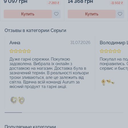
9 097 грн
14 368 грн
-7 283 ₴
-11 502 ₴
Купить
Купить
Отзывы в категории Серьги
Анна
Володимир 
31.07.2026
Дуже гарні сережки. Покупкою
Покупал на по
задоволена. Вибрала їх онлайн з
понравились. 
доставкою на магазин. Доставка була в
сервис и быст
зазначений термін. В реальності кольори
трохи зливаються, але це залежить від
світла. Вдячна всій команді Aurum за
якісний продукт та гарні акції.
Популярные категории