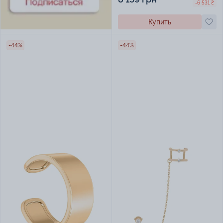
-6 531 ₴
Купить
-44%
-44%