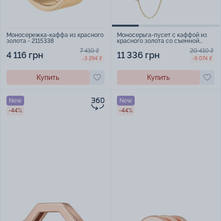
Моносережка-каффа из красного
Моносерьга-пусет с каффой из
золота - 2115338
красного золота со съемной
цепочкой и фианитами - 1641139
7 410 ₴
20 410 ₴
4 116 грн
11 336 грн
-3 294 ₴
-9 074 ₴
Купить
Купить
New
New
-44%
-44%