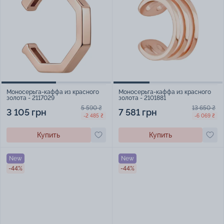
Моносерьга-каффа из красного
Моносерьга-каффа из красного
золота - 2117029
золота - 2101881
5 590 ₴
13 650 ₴
3 105 грн
7 581 грн
-2 485 ₴
-6 069 ₴
Купить
Купить
New
New
-44%
-44%