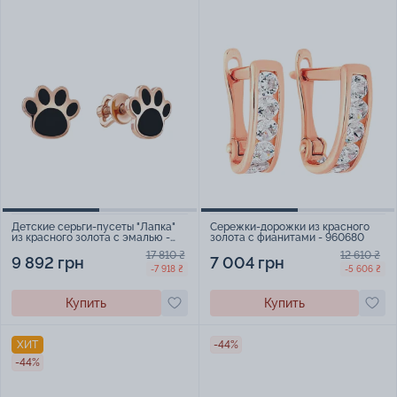
Детские серьги-пусеты "Лапка"
Сережки-дорожки из красного
из красного золота с эмалью -
золота с фианитами - 960680
2242427
17 810 ₴
12 610 ₴
9 892 грн
7 004 грн
-7 918 ₴
-5 606 ₴
Купить
Купить
ХИТ
-44%
-44%