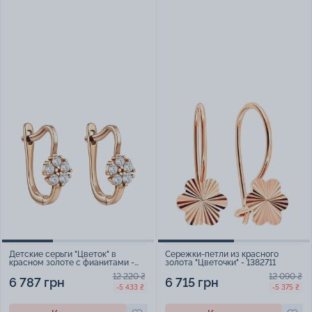
Детские серьги "Цветок" в
Сережки-петли из красного
красном золоте с фианитами -
золота "Цветочки" - 1382711
2117832
12 220 ₴
12 090 ₴
6 787 грн
6 715 грн
-5 433 ₴
-5 375 ₴