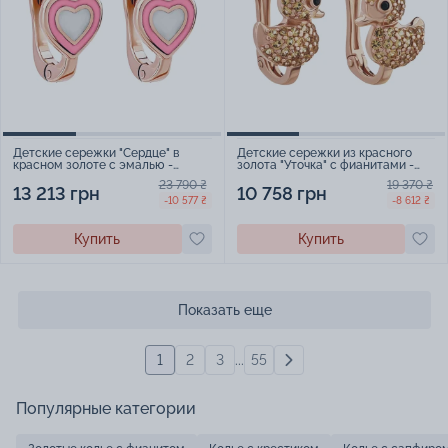
Детские сережки "Сердце" в
Детские сережки из красного
красном золоте с эмалью -
золота "Уточка" с фианитами -
1976094
1846006
23 790 ₴
19 370 ₴
13 213 грн
10 758 грн
-10 577 ₴
-8 612 ₴
Купить
Купить
Показать еще
1
2
3
...
55
Популярные категории