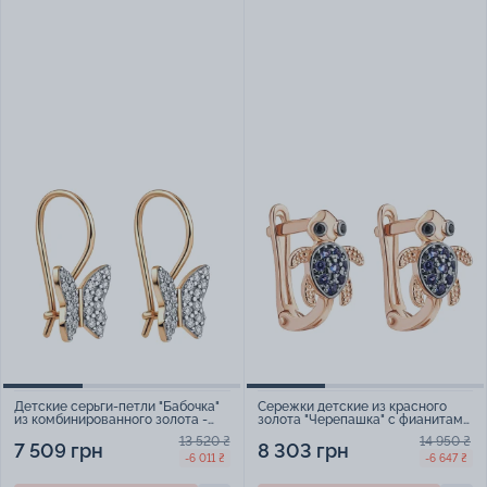
Детские серьги-петли "Бабочка"
Сережки детские из красного
из комбинированного золота -
золота "Черепашка" с фианитами
2116918
- 1839926
13 520 ₴
14 950 ₴
7 509 грн
8 303 грн
-6 011 ₴
-6 647 ₴