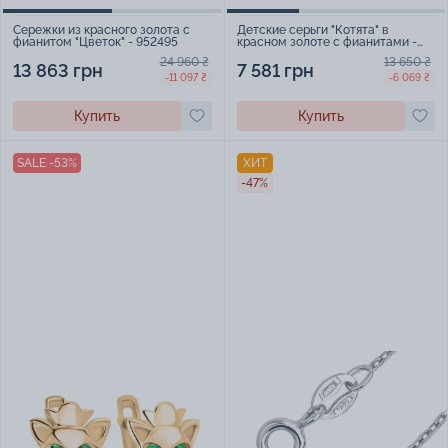
Сережки из красного золота с
Детские серьги "Котята" в
фианитом "Цветок" - 952495
красном золоте с фианитами -
2117887
24 960 ₴
13 650 ₴
13 863 грн
7 581 грн
-11 097 ₴
-6 069 ₴
Купить
Купить
SALE -53%
ХИТ
-47%