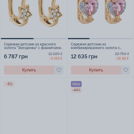
Сережки детские из красного
Сережки детские из
золота "Звездочка" с фианитами -
комбинированного золота с
1775102
белыми и розовыми фианитами
12 220 ₴
22 750 ₴
"Сова" - 1485530
6 787 грн
12 635 грн
-5 433 ₴
-10 115 ₴
Купить
Купить
-5%
New
-44%