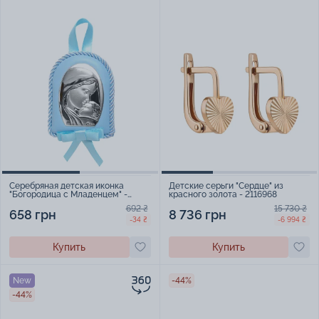
Серебряная детская иконка
Детские серьги "Сердце" из
"Богородица с Младенцем" -
красного золота - 2116968
1593321
692 ₴
15 730 ₴
658 грн
8 736 грн
-34 ₴
-6 994 ₴
Купить
Купить
New
-44%
-44%