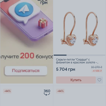
Серьги-петли "Сердце" с
фианитом в красном золоте -
1992547
10 270 ₴
5 704 грн
-4 566 ₴
Купить
-44%
-44%