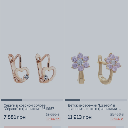
Серьги в красном золоте
Детские сережки "Цветок" в
"Сердце" с фианитом - 1619157
красном золоте с фианитами -
1984611
13 650 ₴
21 450 ₴
7 581 грн
11 913 грн
-6 069 ₴
-9 537 ₴