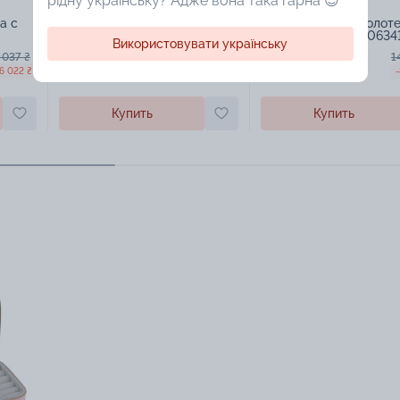
рідну українську? Адже вона така гарна 😍
а с
Кольцо из белого золота с
Кольцо в белом золоте
бриллиантом - 1522369
бриллиантом - 160634
Використовувати українську
 037 ₴
51 015 ₴
1
20 406 грн
57 717 грн
6 022 ₴
-30 609 ₴
-
Купить
Купить