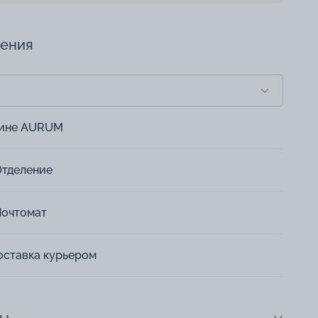
чения
зине AURUM
Отделение
Почтомат
оставка курьером