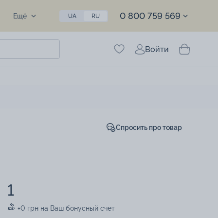
0 800 759 569
Ещё
UA
RU
Войти
Спросить про товар
1
+0 грн на Ваш бонусный счет