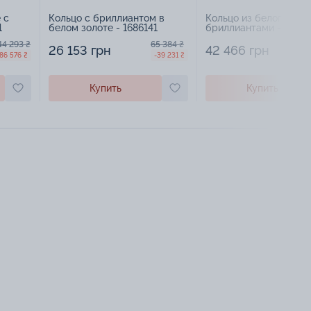
 с
Кольцо с бриллиантом в
Кольцо из белого золо
1
белом золоте - 1686141
бриллиантами - 16976
44 293 ₴
65 384 ₴
1
26 153 грн
42 466 грн
86 576 ₴
-39 231 ₴
Купить
Купить