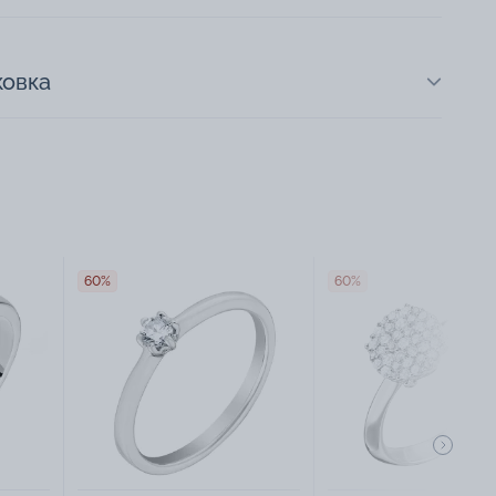
ковка
60%
60%