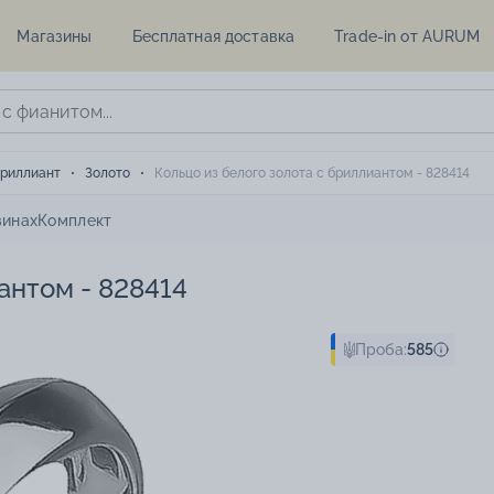
Магазины
Бесплатная доставка
Trade-in от AURUM
риллиант
Золото
Кольцо из белого золота с бриллиантом - 828414
зинах
Комплект
антом - 828414
Проба:
585