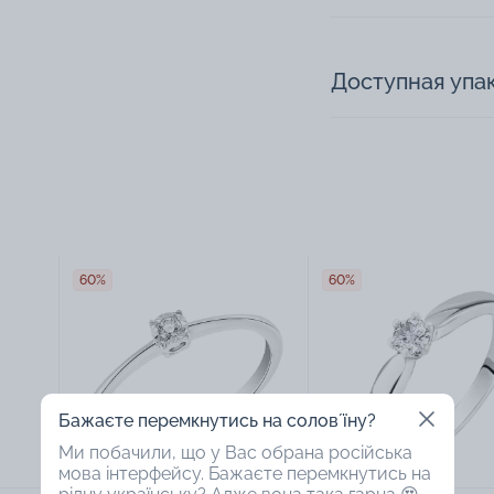
Доступная упа
60%
60%
Бажаєте перемкнутись на соловʼїну?
Ми побачили, що у Вас обрана російська
мова інтерфейсу. Бажаєте перемкнутись на