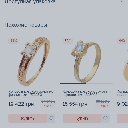
Доступная упаковка
Похожие товары
44%
53%
44%
Кольцо в красном золоте с
Кольцо из красного золота
Кольцо
фианитами - 773350
с фианитом - 825998
фианит
34 970 ₴
33 150 ₴
19 422 грн
15 554 грн
9 02
-15 548 ₴
-17 596 ₴
Купить
Купить