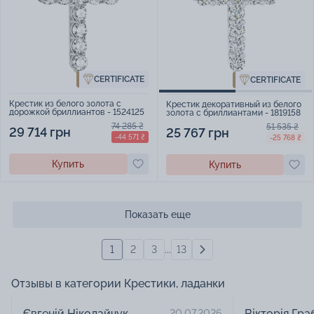
CERTIFICATE
CERTIFICATE
Крестик из белого золота с
Крестик декоративный из белого
дорожкой бриллиантов - 1524125
золота с бриллиантами - 1819158
74 285 ₴
51 535 ₴
29 714 грн
25 767 грн
-44 571 ₴
-25 768 ₴
Купить
Купить
Показать еще
1
2
3
...
13
Отзывы в категории Крестики, ладанки
Євгеній Ніколайчук
Вікторія Гра
20.07.2026