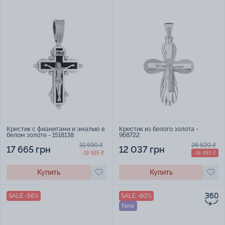
Крестик с фианитами и эмалью в
Крестик из белого золота -
белом золоте - 1518138
968722
31 590 ₴
26 520 ₴
17 665 грн
12 037 грн
-13 925 ₴
-14 483 ₴
Купить
Купить
SALE -56%
SALE -60%
New