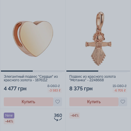
Элегантный подвес "Сердце" из
Подвес из красного золота
красного золота - 1876112
"Мотанка" - 2248668
8 060 ₴
15 080 ₴
4 477 грн
8 375 грн
-3 583 ₴
-6 705 ₴
Купить
Купить
New
-44%
-44%