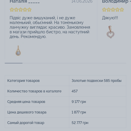
Наталія _____
Володимир -
14.06.2026
Підвіс дуже вишуканий, і не дуже
Дякую!!!
маленький, обьємний. На тоненькому
ланчужку виглядає красиво. Замовлення
в магази прийшло бистро, на наступний
день. Рекомендую.
Категория товаров
Золотые подвески 585 пробы
Количество товаров в каталоге
457
Средняя цена товаров
9 177 грн
Цена дешевого товара
1 877 грн
Самый дорогой товар
52 777 грн