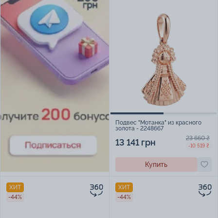
Подвес "Мотанка" из красного
золота - 2248667
23 660 ₴
13 141 грн
-10 519 ₴
Купить
ХИТ
ХИТ
-44%
-44%