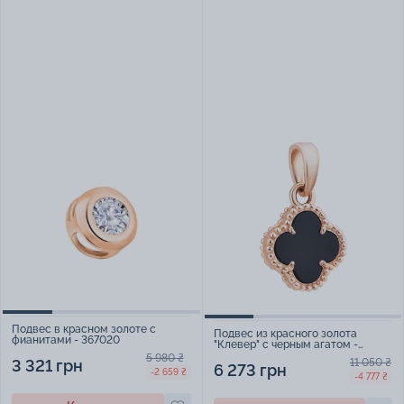
Подвес в красном золоте с
Подвес из красного золота
фианитами - 367020
"Клевер" с черным агатом -
896990
5 980 ₴
3 321 грн
11 050 ₴
6 273 грн
-2 659 ₴
-4 777 ₴