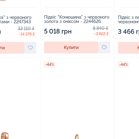
Підвіс "Конюшина" з червоного
ка" з червоного
Підвіс з 
золота з оніксом - 2244626
ітами - 2247343
червоному
8 840 ₴
32 110 ₴
5 018 грн
н
3 466 
-3 822 ₴
-14 276 ₴
Купити
ти
-44%
-44%