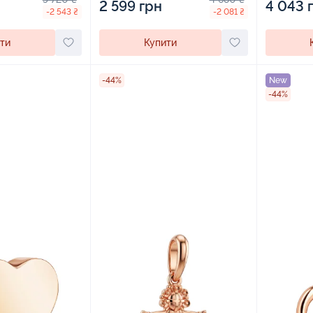
2 599 грн
4 043 
-2 543 ₴
-2 081 ₴
ти
Купити
-44%
New
-44%