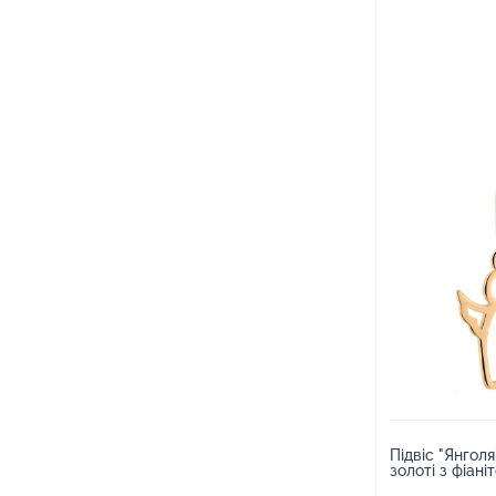
Підвіс "Янгол
золоті з фіані