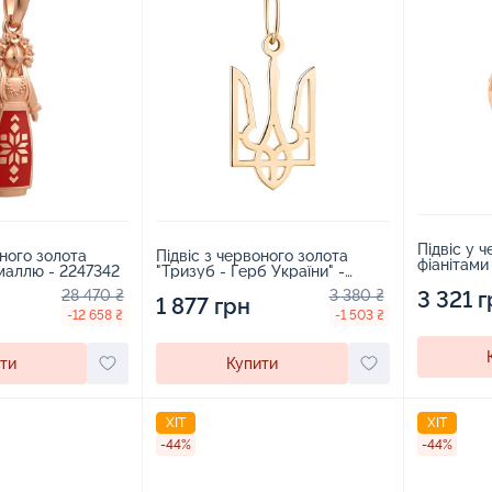
Підвіс у 
оного золота
Підвіс з червоного золота
фіанітами
маллю - 2247342
"Тризуб - Герб України" -
1545453
3 321 г
28 470 ₴
3 380 ₴
1 877 грн
-12 658 ₴
-1 503 ₴
ти
Купити
ХІТ
ХІТ
-44%
-44%