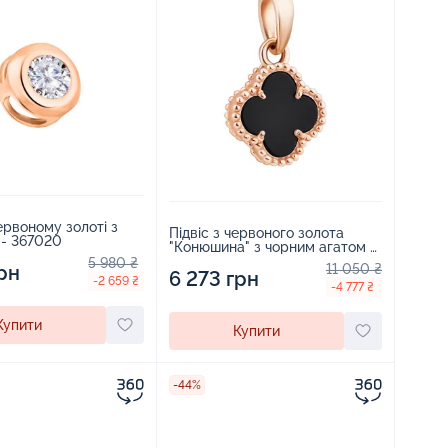
червоному золоті з
Підвіс з червоного золота
 - 367020
"Конюшина" з чорним агатом -
896990
5 980 ₴
рн
11 050 ₴
6 273 грн
-2 659 ₴
-4 777 ₴
Купити
Купити
-44%