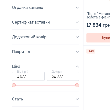
Огранка каменю
Підвіс "Мотан
золота з фіан
Сертифікат вставки
17 834 гр
Додатковий колір
Купи
-44%
Покриття
Ціна
Від (грн)
До (грн)
Стать