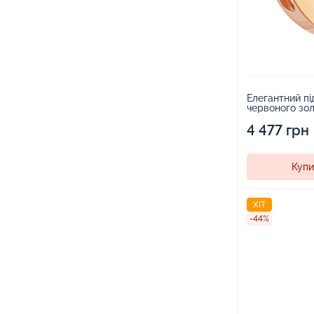
Елегантний пі
червоного зол
4 477 грн
Купи
ХІТ
-44%