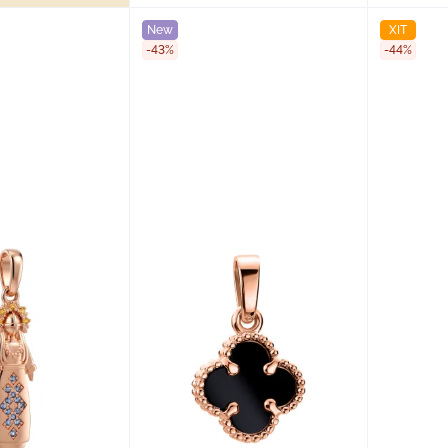
New
ХІТ
-43%
-44%