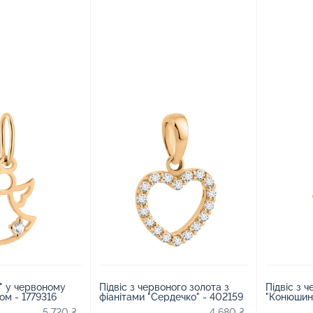
я" у червоному
Підвіс з червоного золота з
Підвіс з 
том - 1779316
фіанітами "Сердечко" - 402159
"Конюшина
5 720 ₴
4 680 ₴