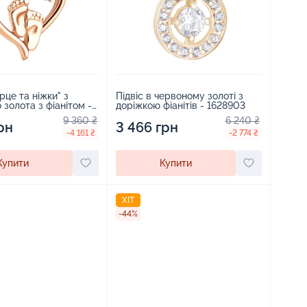
рце та ніжки" з
Підвіс в червоному золоті з
золота з фіанітом -
доріжкою фіанітів - 1628903
9 360 ₴
6 240 ₴
рн
3 466 грн
-4 161 ₴
-2 774 ₴
Купити
Купити
ХІТ
-44%