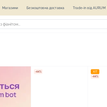
Магазини
Безкоштовна доставка
Trade-in від AURUM
-44%
ХІТ
-44%