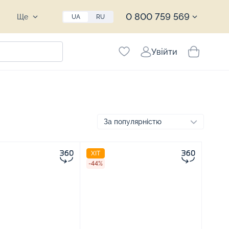
0 800 759 569
Ще
UA
RU
Увійти
ХІТ
-44%