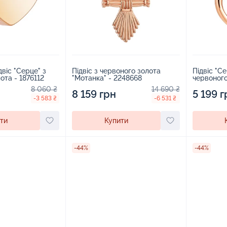
двіс "Серце" з
Підвіс з червоного золота
Підвіс "Се
ота - 1876112
"Мотанка" - 2248668
червоного 
2200279
8 060 ₴
14 690 ₴
8 159 грн
5 199 г
-3 583 ₴
-6 531 ₴
ти
Купити
-44%
-44%