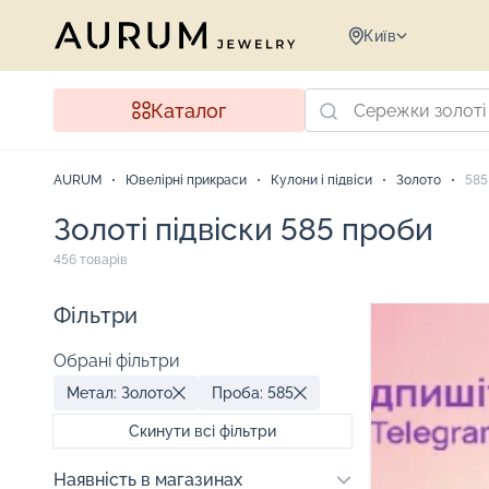
Київ
Каталог
AURUM
Ювелірні прикраси
Кулони і підвіси
Золото
585
Золоті підвіски 585 проби
456 товарів
Фільтри
Обрані фільтри
Метал: Золото
Проба: 585
Скинути всі фільтри
Наявність в магазинах