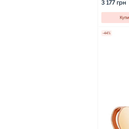
3 177 грн
Купи
-44%