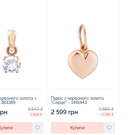
червоного золота з
Підвіс з червоного золота
- 383389
"Серце" - 1491443
3 640 ₴
4 680 ₴
грн
2 599 грн
-1 618 ₴
-2 081 ₴
Купити
Купити