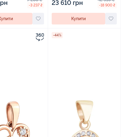
грн
23 610 грн
-3 237 ₴
-18 900 ₴
Купити
Купити
-44%