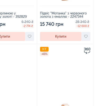
перлиною у
Підвіс "Мотанка" з червоного
 золоті - 392829
золота з емаллю - 2247344
6 240 ₴
28 340 ₴
грн
15 740 грн
-2 774 ₴
-12 600 ₴
Купити
Купити
ХІТ
-43%