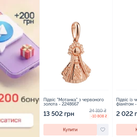
Підвіс "Мотанка" з червоного
Підвіс із 
золота - 2248667
фіанітом 
24 310 ₴
13 502 грн
2 022 
-10 808 ₴
Купити