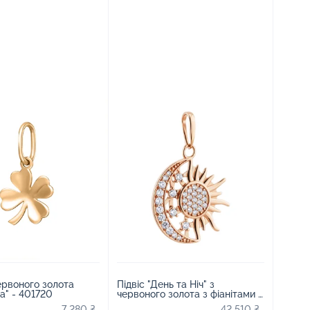
червоного золота
Підвіс "День та Ніч" з
" - 401720
червоного золота з фіанітами -
2210356
7 280 ₴
42 510 ₴