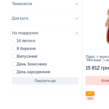
Технологія
Для кого
На подарунок
14 лютого
8 березня
Випускний
Підвіс з черв
"Мотанка" з е
День Захисника
15 812 грн
День народження
Купи
Показати ще
ХІТ
-44%