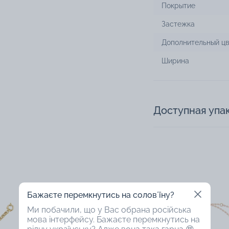
Покрытие
Застежка
Дополнительный цв
Ширина
Доступная упа
Бажаєте перемкнутись на соловʼїну?
56%
47%
Ми побачили, що у Вас обрана російська
мова інтерфейсу. Бажаєте перемкнутись на