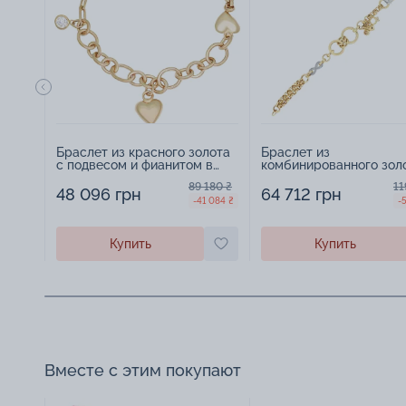
Браслет из красного золота
Браслет из
с подвесом и фианитом в
комбинированного зол
якорном плетении "Сердце" -
фианитами и подвесам
89 180 ₴
11
886229
плетение шопард - 958
48 096 грн
64 712 грн
-41 084 ₴
-
Купить
Купить
Вместе с этим покупают