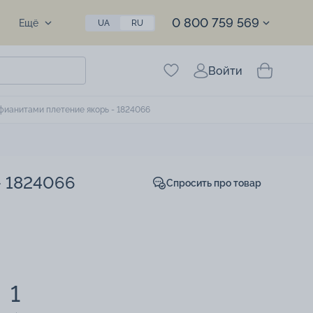
0 800 759 569
Ещё
UA
RU
Войти
 фианитами плетение якорь - 1824066
- 1824066
Спросить про товар
1