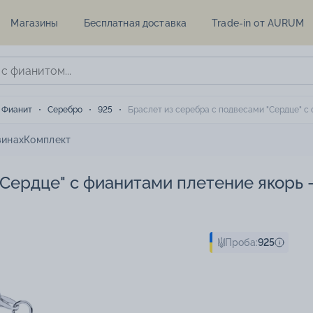
Магазины
Бесплатная доставка
Trade-in от AURUM
Фианит
Серебро
925
Браслет из серебра с подвесами "Сердце" с
зинах
Комплект
"Сердце" с фианитами плетение якорь 
Проба:
925