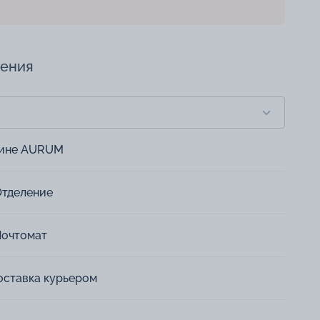
чения
зине AURUM
Отделение
Почтомат
оставка курьером