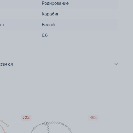
Родирование
Карабин
ет
Белый
6.6
ковка
50%
46%