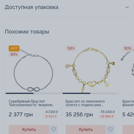
Доступная упаковка
Похожие товары
ХИТ
53%
50%
50%
Серебряный браслет
Браслет из лимонного
Брасл
"Бесконечность" якорное
золота с подвесами,
фиани
плетение - 457909
фианитами и эмалью
якорно
4 720 ₴
75 140 ₴
плетение шопард - 967259
2 377 грн
35 256 грн
5 42
-2 343 ₴
-39 884 ₴
Купить
Купить