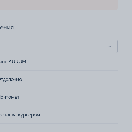
чения
зине AURUM
Отделение
Почтомат
оставка курьером