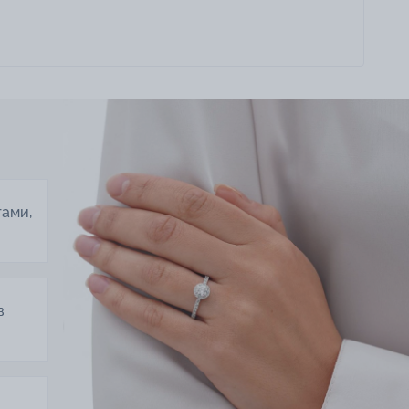
тами,
в