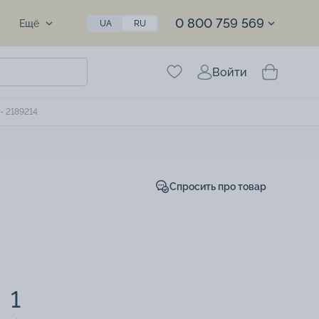
0 800 759 569
Ещё
UA
RU
Войти
- 2189214
Спросить про товар
1