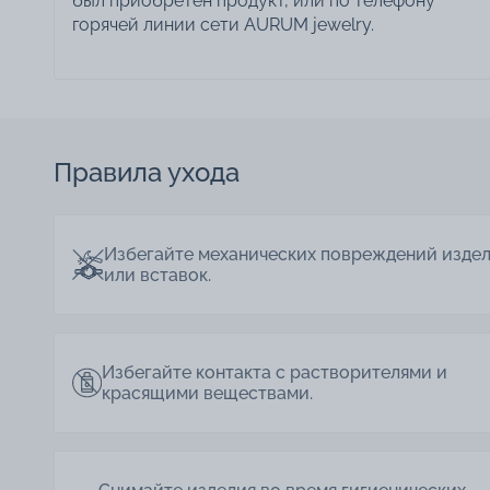
был приобретён продукт, или по телефону
горячей линии сети AURUM jewelry.
Правила ухода
Избегайте механических повреждений изде
или вставок.
Избегайте контакта с растворителями и
красящими веществами.