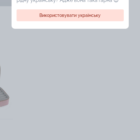
рідну українську? Адже вона така гарна 😍
Використовувати українську