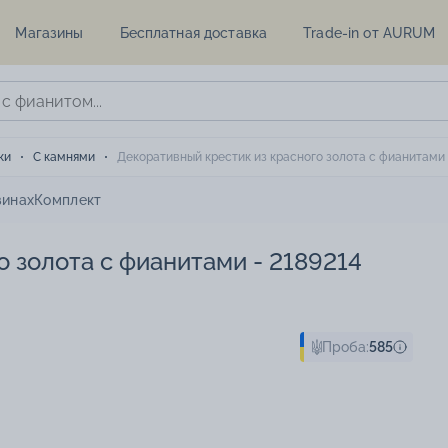
Магазины
Бесплатная доставка
Trade-in от AURUM
ки
С камнями
Декоративный крестик из красного золота с фианитами 
зинах
Комплект
о золота с фианитами - 2189214
Проба:
585