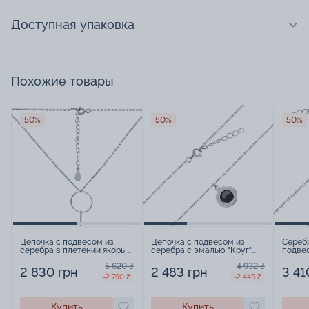
Доступная упаковка
Похожие товары
50%
50%
50%
Цепочка с подвесом из
Цепочка с подвесом из
Серебр
серебра в плетении якорь -
серебра с эмалью "Круг"
подве
961315
якорное плетение - 1468819
плетен
5 620 ₴
4 932 ₴
2 830 грн
2 483 грн
3 41
-2 790 ₴
-2 449 ₴
Купить
Купить