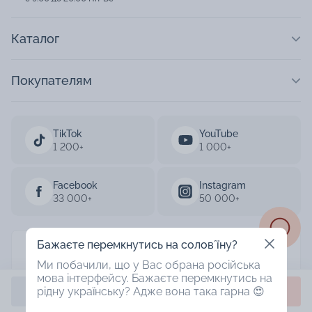
Каталог
Покупателям
TikTok
YouTube
1 200+
1 000+
Facebook
Instagram
33 000+
50 000+
Бажаєте перемкнутись на соловʼїну?
AURUM 2003-2026
Ми побачили, що у Вас обрана російська
мова інтерфейсу. Бажаєте перемкнутись на
Designed by
Купить
Забрать в магазине
рідну українську? Адже вона така гарна 😍