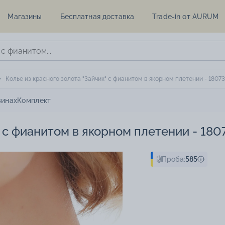
Магазины
Бесплатная доставка
Trade-in от AURUM
Колье из красного золота "Зайчик" с фианитом в якорном плетении - 1807
зинах
Комплект
" с фианитом в якорном плетении - 180
Проба:
585