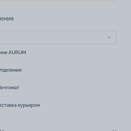
чения
зине AURUM
Отделение
Почтомат
оставка курьером