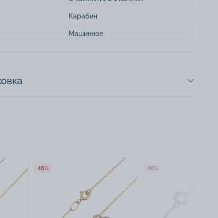
Карабин
Машинное
ковка
46%
46%