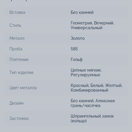
Вставка
Без камней
Геометрия
,
Вечерний
,
Стиль
Универсальный
Металл
Золото
Проба
585
Плетение
Гольф
Цепные мягкие
,
Тип изделия
Регулируемые
Красный
,
Белый
,
Желтый
,
Цвет металла
Комбинированный
Без камней
,
Алмазная
Дизайн
грань/насечка
Шпрингельный замок
Застежка
(кольцо)