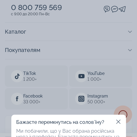
0 800 759 569
c 9:00 до 20:00 Пн-Вс
Каталог
Покупателям
TikTok
YouTube
1 200+
1 000+
Facebook
Instagram
33 000+
50 000+
Бажаєте перемкнутись на соловʼїну?
AURUM 2003-2026
Ми побачили, що у Вас обрана російська
мова інтерфейсу. Бажаєте перемкнутись на