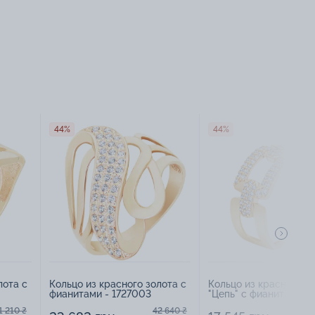
44%
44%
лота с
Кольцо из красного золота с
Кольцо из красного з
фианитами - 1727003
"Цепь" с фианитами -
1730465
1 210 ₴
42 640 ₴
3