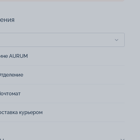
чения
зине AURUM
Отделение
Почтомат
оставка курьером