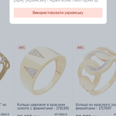
рідну українську? Адже вона така гарна 😍
Використовувати українську
44%
44%
" из
Кольцо широкое в красном
Кольцо из красного зо
золоте с фианитами - 1716391
фианитами - 1717697
 890 ₴
47 060 ₴
4