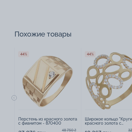
Похожие товары
44%
44%
Перстень из красного золота
Широкое кольцо "Круги
с фианитом - 870400
красного золота с
фианитами - 887722
48 750 ₴
32