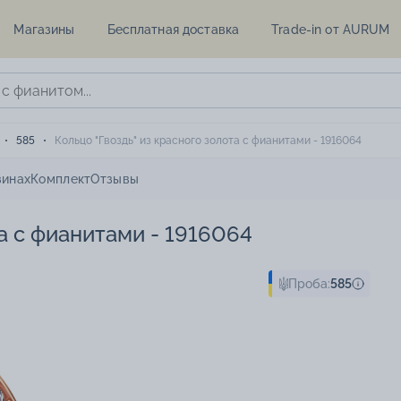
Магазины
Бесплатная доставка
Trade-in от AURUM
585
Кольцо "Гвоздь" из красного золота с фианитами - 1916064
зинах
Комплект
Отзывы
та с фианитами - 1916064
Проба:
585