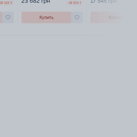
23 682 грн
17 545 грн
-18 322 ₴
-18 958 ₴
Купить
Купить