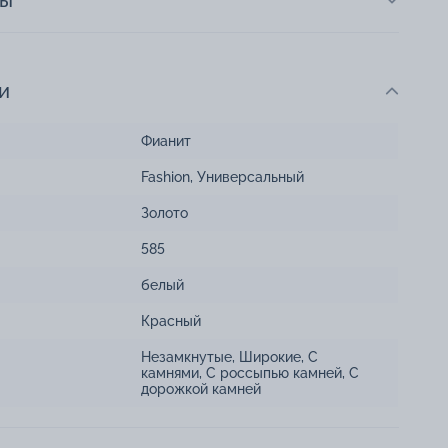
ты
и
Фианит
Fashion
,
Универсальный
Золото
585
белый
Красный
Незамкнутые
,
Широкие
,
С
камнями
,
С россыпью камней
,
С
дорожкой камней