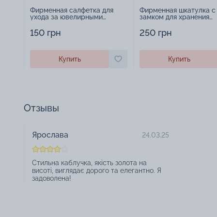
Фирменная салфетка для
Фирменная шкатулка с
ухода за ювелирными
замком для хранения
изделиями - 1879431
украшений - 2252918
150 грн
250 грн
Купить
Купить
Отзывы
Ярослава
24.03.25
Стильна каблучка, якість золота на
висоті, виглядає дорого та елегантно. Я
задоволена!