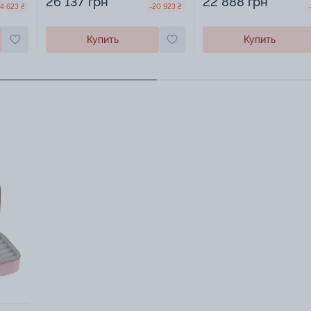
26 137 грн
22 888 грн
14 623 ₴
-20 923 ₴
Купить
Купить