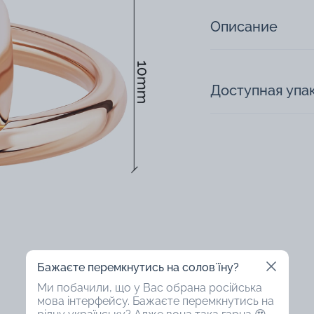
Описание
Доступная упа
Бажаєте перемкнутись на соловʼїну?
Ми побачили, що у Вас обрана російська
мова інтерфейсу. Бажаєте перемкнутись на