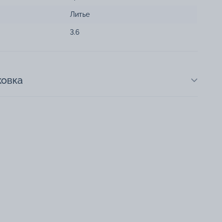
Литье
3.6
ковка