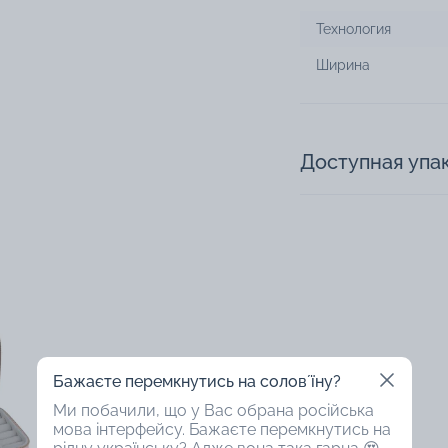
Технология
Ширина
Доступная упа
Бажаєте перемкнутись на соловʼїну?
Ми побачили, що у Вас обрана російська
мова інтерфейсу. Бажаєте перемкнутись на