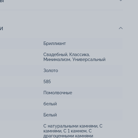
ты
и
Бриллиант
Свадебный
,
Классика
,
Минимализм
,
Универсальный
Золото
585
Помолвочные
белый
Белый
С натуральными камнями
,
С
камнями
,
С 1 камнем
,
С
драгоценными камнями