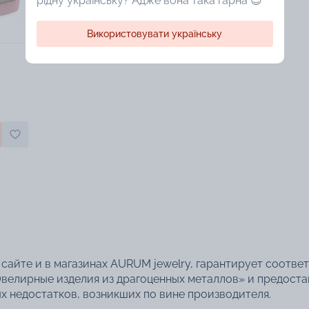
рідну українську? Адже вона така гарна 😍
Використовувати українську
сайте и в магазинах AURUM jewelry, гарантирует соотве
велирные изделия из драгоценных металлов» и предоста
 недостатков, возникших по вине производителя.