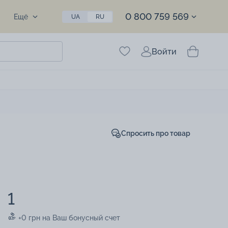
0 800 759 569
Ещё
UA
RU
Войти
Спросить про товар
1
+0 грн на Ваш бонусный счет