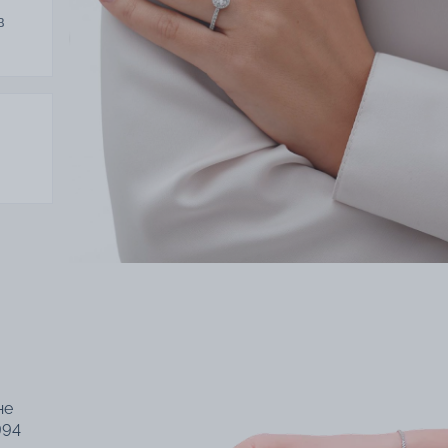
в
не
994