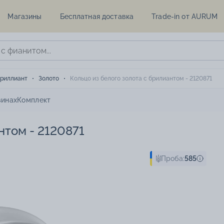
Магазины
Бесплатная доставка
Trade-in от AURUM
риллиант
Золото
Кольцо из белого золота с брилиантом - 2120871
зинах
Комплект
нтом - 2120871
Проба:
585