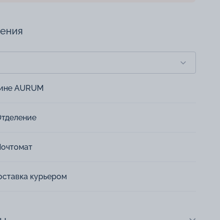
чения
зине AURUM
Отделение
Почтомат
оставка курьером