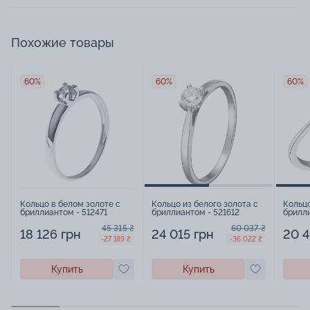
Похожие товары
60%
60%
60%
Кольцо в белом золоте с
Кольцо из белого золота с
Кольцо
бриллиантом - 512471
бриллиантом - 521612
брилли
45 315 ₴
60 037 ₴
18 126 грн
24 015 грн
20 4
-27 189 ₴
-36 022 ₴
Купить
Купить