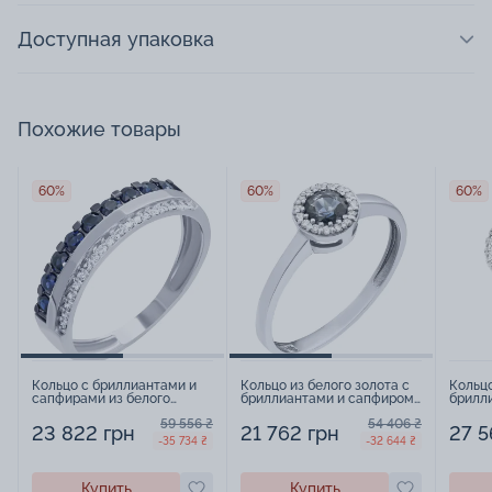
Доступная упаковка
Похожие товары
60%
60%
60%
Кольцо с бриллиантами и
Кольцо из белого золота с
Кольцо
сапфирами из белого
бриллиантами и сапфиром
брилл
золота - 798785
- 872712
- 8784
59 556 ₴
54 406 ₴
23 822 грн
21 762 грн
27 5
-35 734 ₴
-32 644 ₴
Купить
Купить