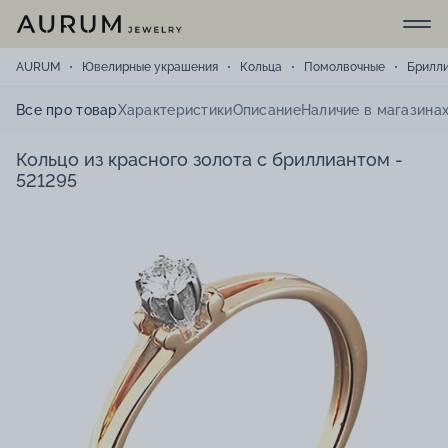
AURUM
Ювелирные украшения
Кольца
Помолвочные
Брилл
Все про товар
Характеристики
Описание
Наличие в магазина
Кольцо из красного золота с бриллиантом -
521295