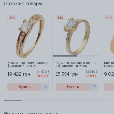
Похожие товары
44%
53%
44%
Кольцо в красном золоте с
Кольцо из красного золота
Кольцо
фианитами - 773350
с фианитом - 825998
фианит
34 970 ₴
33 150 ₴
19 422 грн
15 554 грн
9 02
-15 548 ₴
-17 596 ₴
Купить
Купить
Вместе с этим покупают