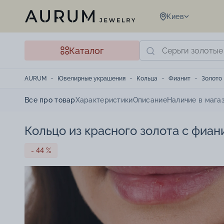
Киев
Каталог
AURUM
Ювелирные украшения
Кольца
Фианит
Золото
Все про товар
Характеристики
Описание
Наличие в мага
Кольцо из красного золота с фиан
- 44 %