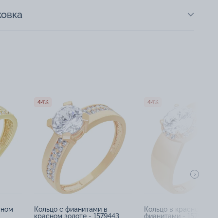
ковка
44%
44%
сном
Кольцо с фианитами в
Кольцо в красном зол
красном золоте - 1579443
фианитами - 1579450