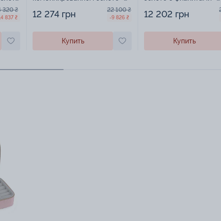
1578850
1578851
4 320 ₴
22 100 ₴
12 274 грн
12 202 грн
14 837 ₴
-9 826 ₴
Купить
Купить