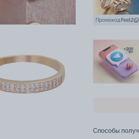
Промокод:
Fest2
Способы полу