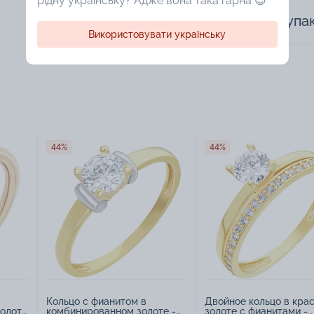
рідну українську? Адже вона така гарна 😍
Доступная упа
Використовувати українську
44%
44%
Кольцо с фианитом в
Двойное кольцо в кра
золоте
комбинированном золоте -
золоте с фианитами -