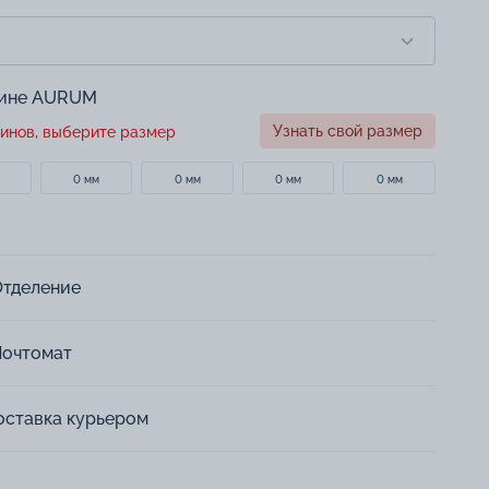
зине AURUM
Узнать свой размер
инов, выберите размер
0 мм
0 мм
0 мм
0 мм
Отделение
Почтомат
оставка курьером