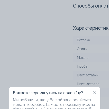
Способы опла
Характеристик
Вставка
Стиль
Металл
Проба
Цвет вставки
Цвет металла
Бажаєте перемкнутись на соловʼїну?
Дизайн
Ми побачили, що у Вас обрана російська
мова інтерфейсу. Бажаєте перемкнутись на