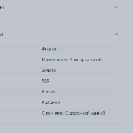
ты
и
Фианит
Минимализм
,
Универсальный
Золото
585
белый
Красный
С камнями
,
С дорожкой камней