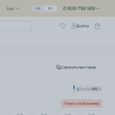
0 800 759 569
Ещё
UA
RU
Войти
Спросить про товар
Проба:
585
Узнать свой размер
0 мм
0 мм
0 мм
0 мм