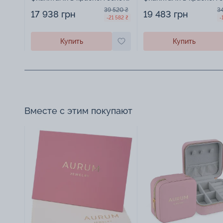
- 1574097
- 1577224
39 520 ₴
3
17 938 грн
19 483 грн
-21 582 ₴
-
Купить
Купить
Вместе с этим покупают