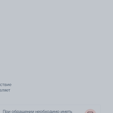
тствие
вляет
При обращении необходимо иметь