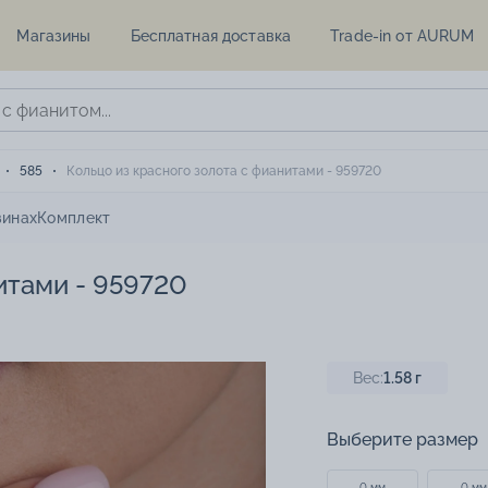
Магазины
Бесплатная доставка
Trade-in от AURUM
585
Кольцо из красного золота с фианитами - 959720
зинах
Комплект
итами - 959720
Вес:
1.58
г
Выберите размер
0 мм
0 мм