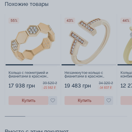
Похожие товары
55%
43%
44%
Кольцо с геометрией и
Незамкнутое кольцо с
Кольц
фианитами в красном
фианитами в красном
комби
золоте - 1574097
золоте - 1577224
15788
39 520 ₴
34 320 ₴
17 938 грн
19 483 грн
12 2
-21 582 ₴
-14 837 ₴
Купить
Купить
Вместе с этим покупают