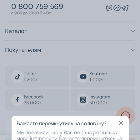
0 800 759 569
c 9:00 до 20:00 Пн-Вс
Каталог
Покупателям
TikTok
YouTube
1 200+
1 000+
Facebook
Instagram
33 000+
50 000+
Бажаєте перемкнутись на соловʼїну?
AURUM 2003-2026
Ми побачили, що у Вас обрана російська
мова інтерфейсу. Бажаєте перемкнутись на
Designed by