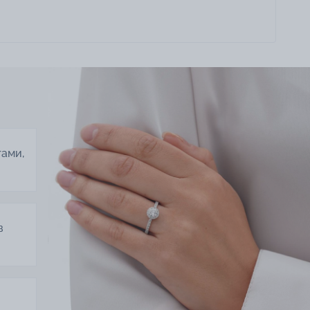
тами,
в