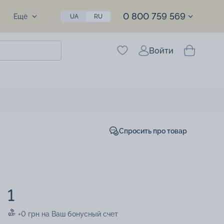
0 800 759 569
Ещё
UA
RU
Войти
Спросить про товар
1
+0 грн на Ваш бонусный счет