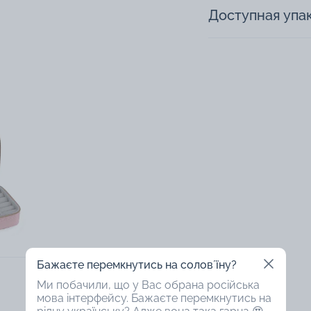
Доступная упа
Бажаєте перемкнутись на соловʼїну?
Ми побачили, що у Вас обрана російська
мова інтерфейсу. Бажаєте перемкнутись на