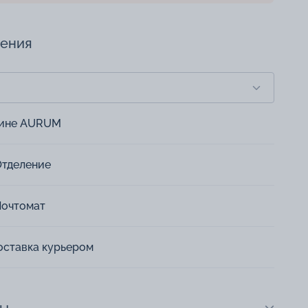
чения
зине AURUM
Отделение
Почтомат
оставка курьером