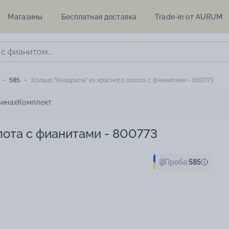
Магазины
Бесплатная доставка
Trade-in от AURUM
585
Кольцо "Квадраты" из красного золота с фианитами - 800773
зинах
Комплект
лота с фианитами - 800773
Проба:
585