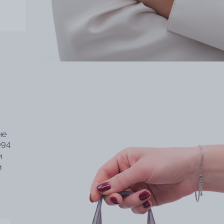
не
994
и
и