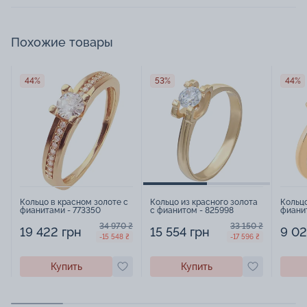
Похожие товары
44%
53%
44%
Кольцо в красном золоте с
Кольцо из красного золота
Кольцо
фианитами - 773350
с фианитом - 825998
фианит
34 970 ₴
33 150 ₴
19 422 грн
15 554 грн
9 02
-15 548 ₴
-17 596 ₴
Купить
Купить