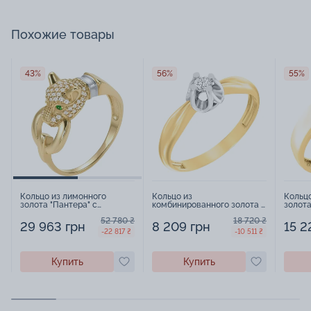
Похожие товары
43%
56%
55%
Кольцо из лимонного
Кольцо из
Кольц
золота "Пантера" с
комбинированного золота с
золота
фианитами - 961279
фианитом - 968015
52 780 ₴
18 720 ₴
29 963 грн
8 209 грн
15 2
-22 817 ₴
-10 511 ₴
Купить
Купить