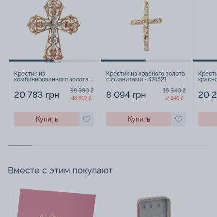
Крестик из
Крестик из красного золота
Крести
комбинированного золота с
с фианитами - 474521
красно
фианитами - 474497
39 390 ₴
15 340 ₴
20 783 грн
8 094 грн
20 2
-18 607 ₴
-7 246 ₴
Купить
Купить
Вместе с этим покупают