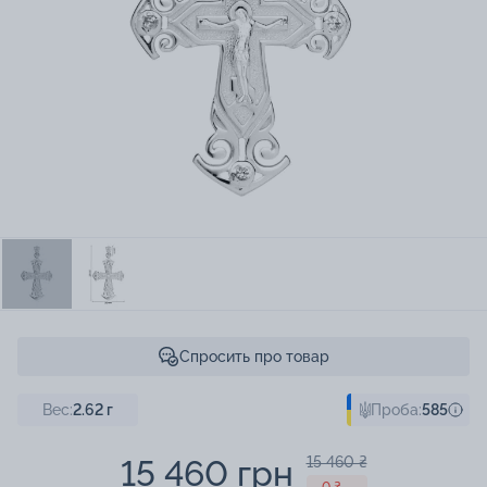
Спросить про товар
Вес:
2.62
г
Проба:
585
15 460 грн
15 460 ₴
- 0 ₴