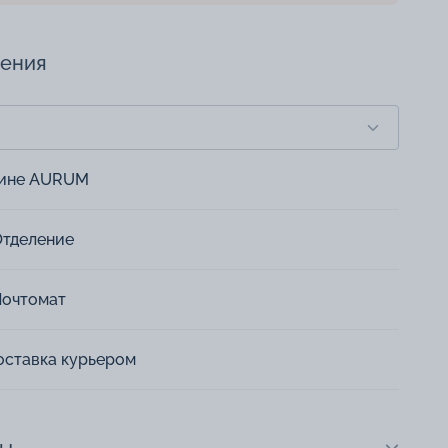
чения
зине AURUM
Отделение
Почтомат
оставка курьером