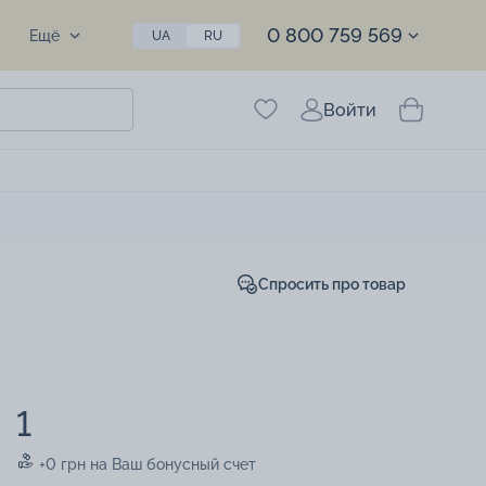
0 800 759 569
Ещё
UA
RU
Войти
Спросить про товар
1
+0 грн на Ваш бонусный счет