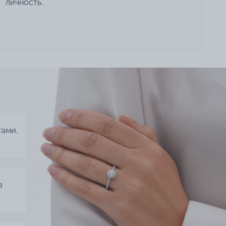
личность.
тами,
в