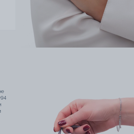
не
994
и
и