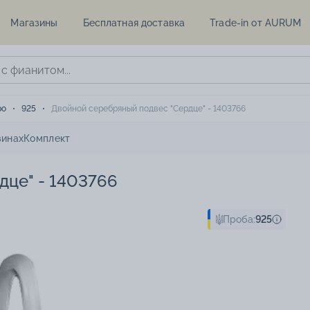
Магазины
Бесплатная доставка
Trade-in от AURUM
ро
925
Двойной серебряный подвес "Сердце" - 1403766
зинах
Комплект
дце" - 1403766
Проба:
925