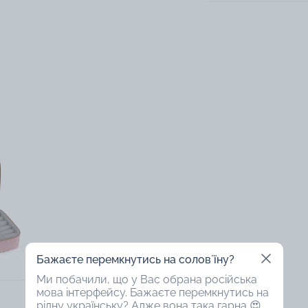
Бажаєте перемкнутись на соловʼїну?
Ми побачили, що у Вас обрана російська
мова інтерфейсу. Бажаєте перемкнутись на
рідну українську? Адже вона така гарна 😍