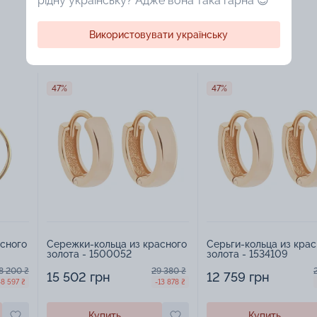
рідну українську? Адже вона така гарна 😍
Використовувати українську
47%
47%
сного
Сережки-кольца из красного
Серьги-кольца из крас
золота - 1500052
золота - 1534109
8 200 ₴
29 380 ₴
15 502 грн
12 759 грн
-8 597 ₴
-13 878 ₴
Купить
Купить