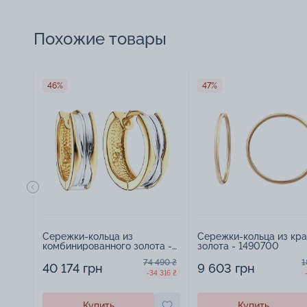
Похожие товары
46%
47%
Сережки-кольца из
Сережки-кольца из кра
комбинированного золота -
золота - 1490700
1095098
74 490 ₴
1
40 174 грн
9 603 грн
-34 316 ₴
Купить
Купить