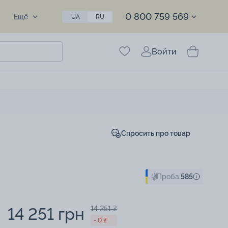
0 800 759 569
Ещё
UA
RU
Войти
Спросить про товар
Проба:
585
14 251 грн
14 251 ₴
- 0 ₴