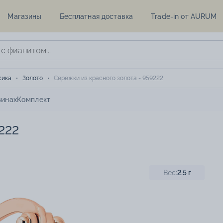
Магазины
Бесплатная доставка
Trade-in от AURUM
сика
Золото
Сережки из красного золота - 959222
зинах
Комплект
9222
Вес:
2.5
г