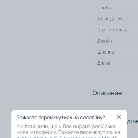
Проба
Тип изделия
Цвет металла
Дизайн
Ширина
Длина
Описание
Бажаєте перемкнутись на соловʼїну?
Доступная упа
Ми побачили, що у Вас обрана російська
мова інтерфейсу. Бажаєте перемкнутись на