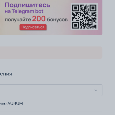
чения
зине AURUM