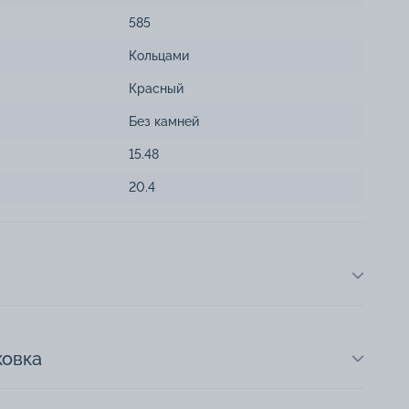
585
Кольцами
Красный
Без камней
15.48
20.4
ковка