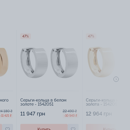
47%
47%
ного
Серьги-кольца в белом
Серьги-кольца из кра
золоте - 1542051
золота - 1542053
24 180 ₴
22 490 ₴
11 947 грн
12 964 грн
-11 421 ₴
-10 543 ₴
Купить
Купить