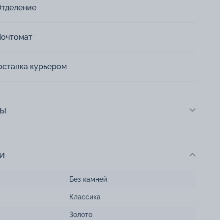
Отделение
Почтомат
оставка курьером
ты
и
Без камней
Классика
Золото