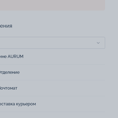
чения
зине AURUM
Отделение
Почтомат
оставка курьером