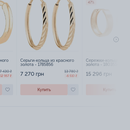
47%
ного
Серьги-кольца из красного
Сережки-кольца из к
золота - 1785856
золота - 1803514
7 430 ₴
13 780 ₴
7 270 грн
15 296 грн
-12 957 ₴
-6 510 ₴
Купить
Купить