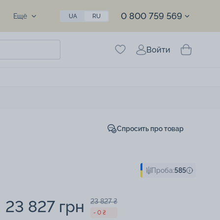
0 800 759 569
Ещё
UA
RU
Войти
Спросить про товар
Проба:
585
23 827 грн
23 827 ₴
- 0 ₴