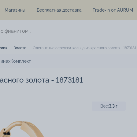
Магазины
Бесплатная доставка
Trade-in от AURUM
сика
Золото
Элегантные сережки-кольца из красного золота - 1873181
зинах
Комплект
сного золота - 1873181
Вес:
3.3
г