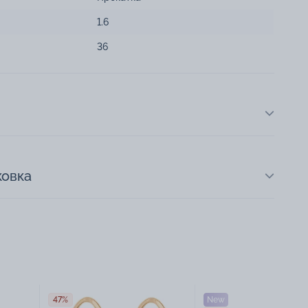
1.6
36
ковка
47%
New