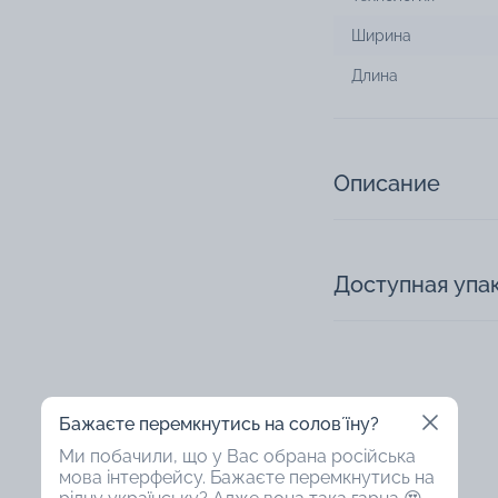
Ширина
Длина
Описание
Доступная упа
Бажаєте перемкнутись на соловʼїну?
Ми побачили, що у Вас обрана російська
мова інтерфейсу. Бажаєте перемкнутись на
47%
47%