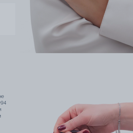
не
994
и
и