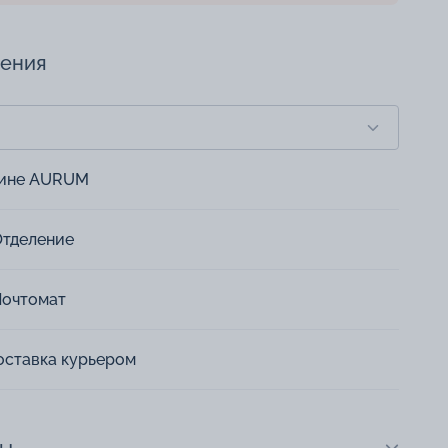
чения
зине AURUM
Отделение
Почтомат
оставка курьером