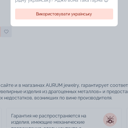
рідну українську? Адже вона така гарна 😍
Використовувати українську
сайте и в магазинах AURUM jewelry, гарантирует соотве
велирные изделия из драгоценных металлов» и предоста
 недостатков, возникших по вине производителя.
Гарантия не распространяется на
изделия, имеющие механические