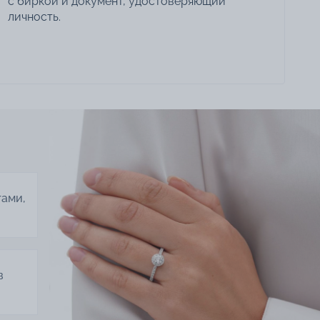
с биркой и документ, удостоверяющий
личность.
тами,
в