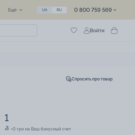
0 800 759 569
Ещё
UA
RU
Войти
Спросить про товар
1
+0 грн на Ваш бонусный счет