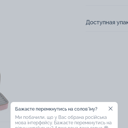
Доступная упа
Бажаєте перемкнутись на соловʼїну?
Ми побачили, що у Вас обрана російська
мова інтерфейсу. Бажаєте перемкнутись на