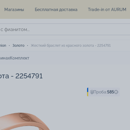
Магазины
Бесплатная доставка
Trade-in от AURUM
hion
Золото
Жесткий браслет из красного золота - 2254791
зинах
Комплект
та - 2254791
Проба:
585