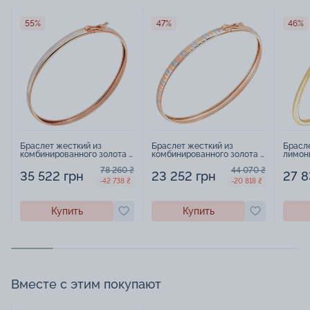
55%
47%
46%
Браслет жесткий из
Браслет жесткий из
Брасл
комбинированного золота с
комбинированного золота -
лимонн
алмазной гранью - 964217
965354
96572
78 260 ₴
44 070 ₴
35 522 грн
23 252 грн
27 8
-42 738 ₴
-20 818 ₴
Купить
Купить
Вместе с этим покупают