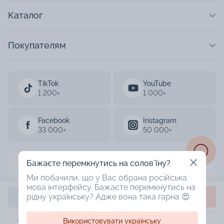
Каталог
Покупателям
TikTok
YouTube
1 200+
1 000+
Facebook
Instagram
33 000+
50 000+
Бажаєте перемкнутись на соловʼїну?
AURUM 2003-2026
Ми побачили, що у Вас обрана російська
мова інтерфейсу. Бажаєте перемкнутись на
Designed by
Купить
Забрать в магазине
рідну українську? Адже вона така гарна 😍
Використовувати українську