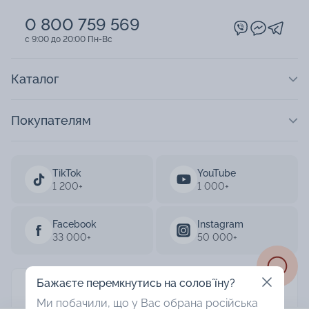
0 800 759 569
c 9:00 до 20:00 Пн-Вс
Каталог
Покупателям
TikTok
YouTube
1 200+
1 000+
Facebook
Instagram
33 000+
50 000+
Бажаєте перемкнутись на соловʼїну?
AURUM 2003-2026
Ми побачили, що у Вас обрана російська