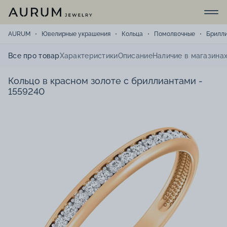
AURUM
Ювелирные украшения
Кольца
Помолвочные
Брилл
Все про товар
Характеристики
Описание
Наличие в магазина
Кольцо в красном золоте с бриллиантами -
1559240