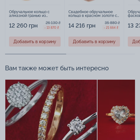
Обручальное кольцо с
Свадебное обручальное
Обруча
алмазной гранью из
кольцо в красном золоте с
фаской
красного золота - 967729
гранями - 1563401
54722
26 130 ₴
35 880 ₴
12 260 грн
14 216 грн
13 2
- 13 870 ₴
- 21 664 ₴
Добавить в корзину
Добавить в корзину
Доб
Вам также может быть интересно