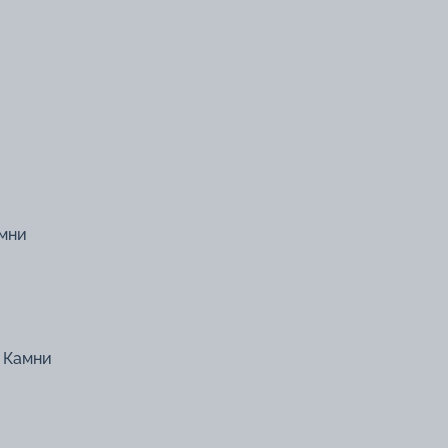
амни
. Камни