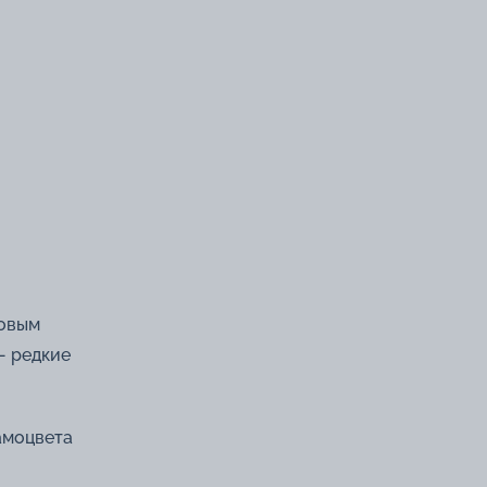
ровым
— редкие
амоцвета