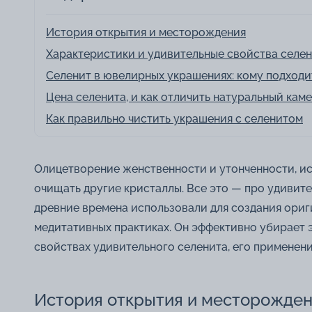
История открытия и месторождения
Характеристики и удивительные свойства селе
Селенит в ювелирных украшениях: кому подходит
Цена селенита, и как отличить натуральный каме
Как правильно чистить украшения с селенитом
Олицетворение женственности и утонченности, ис
очищать другие кристаллы. Все это — про удивит
древние времена использовали для создания ориг
медитативных практиках. Он эффективно убирает 
свойствах удивительного селенита, его применени
История открытия и месторожде