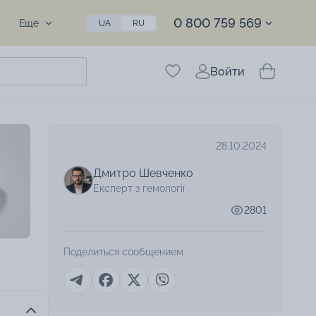
0 800 759 569
Ещё
UA
RU
Войти
28.10.2024
Дмитро Шевченко
Експерт з гемології
2801
Поделиться сообщением