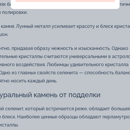
иях быстро изнашивается. Для поддержания его эстетичн
 полировки.
камня. Лунный металл усиливает красоту и блеск крист
шон.
нтно, придавая образу нежность и изысканность. Однако
тельные кристаллы считаются универсальными в астроло
ативного воздействия. Любимцы удивительного кристалл
. Одно из главных свойств селенита — способность балан
ятно носить каждый день.
туральный камень от подделки
й селенит, который встречается реже, обладает больше
е блеск. Наиболее ценные образцы обладают перламутр
исталлы.