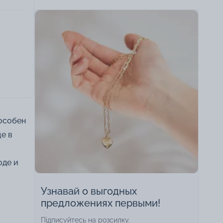
пособен
е в
оде и
Узнавай о выгодных
предложениях первыми!
Підписуйтесь на розсилку.