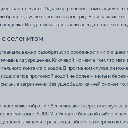
одделывают нечасто. Однако украшения с имитацией все-
или браслет, лучше выполнить проверку. Если на камне не
о подделка. Натуральные кристаллы всегда теплые на ощу
 с селенитом
вставками, важно разобраться с особенностями очищени
тичный вид украшений. Ключевой момент в том, что мягк
ельного контакта с водой. В противном случае он мож
 изделие под проточной водой не более минуты и бережн
 сильные загрязнения без ущерба для камней сможет тол
о дополняют образ и обеспечивают энергетическую защи
нтернет-магазине AURUM в Украине большой выбор издел
редставлены модели с разным дизайном, размером и коли