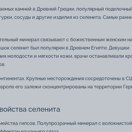
аемых камней в Древней Греции, популярный поделочны
урки, сосуды и другие изделия из селенита. Самые ранни
ительный минерал связывают с божественным женским н
ошок селенит был популярен в Древнем Египте. Девушки
ия молодости и мягкости кожи, врачи останавливали кро
ов.
онтинентах. Крупные месторождения сосредоточены в С
 Европе его залежи сконцентрированы на территории Гер
войства селенита
мейства гипсов. Полупрозрачный минерал с волокнисто
ффектом кошачьего глаза.