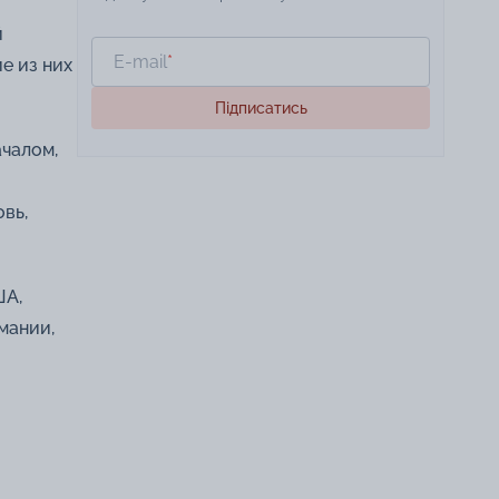
й
E-mail
*
е из них
Підписатись
ачалом,
вь,
ША,
мании,
й