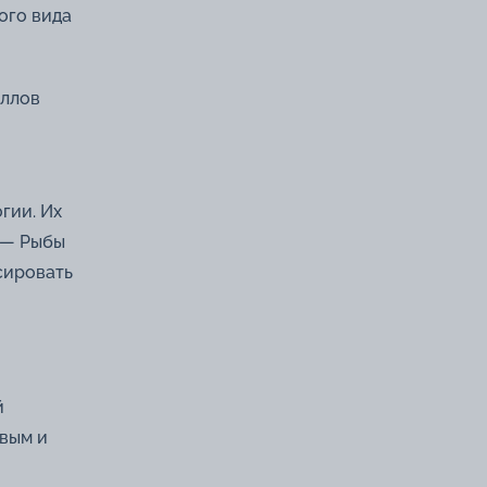
ого вида
аллов
гии. Их
а — Рыбы
сировать
й
овым и