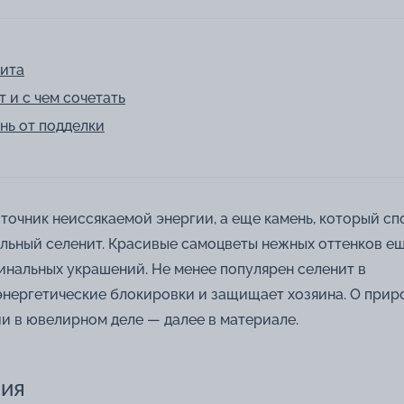
нита
 и с чем сочетать
нь от подделки
точник неиссякаемой энергии, а еще камень, который с
ельный селенит. Красивые самоцветы нежных оттенков ещ
инальных украшений. Не менее популярен селенит в
энергетические блокировки и защищает хозяина. О прир
и в ювелирном деле — далее в материале.
ния