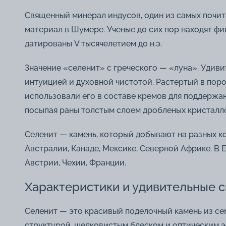
Священный минерал индусов, один из самых почит
материал в Шумере. Ученые до сих пор находят фиг
датированы V тысячелетием до н.э.
Значение «селенит» с греческого — «луна». Удив
интуицией и духовной чистотой. Растертый в пор
использовали его в составе кремов для поддержан
посыпая раны толстым слоем дробленых кристалл
Селенит — камень, который добывают на разных к
Австралии, Канаде, Мексике, Северной Африке. В
Австрии, Чехии, Франции.
Характеристики и удивительные с
Селенит — это красивый поделочный камень из се
структурой, шелковистым блеском и оптическим э