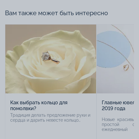
Вам также может быть интересно
Как выбрать кольцо для
Главные ювели
помолвки?
2019 года
Традиция делать предложение руки и
Новые красивые
сердца и дарить невесте кольцо
простой спо
уходит корнями в древность. Тогда
ежедневный о
помолвочное кольцо
акцентами
демонстрировало родителям невесты