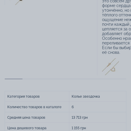
это совсем др
форме сердца
утончённо, но 
тёплого отте
ощущение неж
почти каждый д
цепляется за 
добавляет обр
Особенно нрав
переливается 
Если бы выбир
её снова.
Категория товаров
Колье звездочка
Количество товаров в каталоге
6
Средняя цена товаров
13 713 грн
Цена дешевого товара
1 155 грн