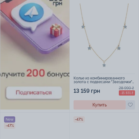
Колье из комбинированного
золота с подвесами "Звездочки"
с фианитами якорное плетение -
28 990 ₴
457711
13 159 грн
-15 831 ₴
Купить
New
-47%
-47%