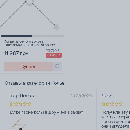
Колье из белого золота
"Звездочка" плетение якорное -
1515246
25 740 ₴
11 287 грн
-14 453 ₴
Купить
Отзывы в категории Колье
Ігор Попов
Леся
15.05.2026
Дуже гарне кольє!! Дружина в захваті
Получила эту ц
честно говоря,
произведёт та
она выглядела