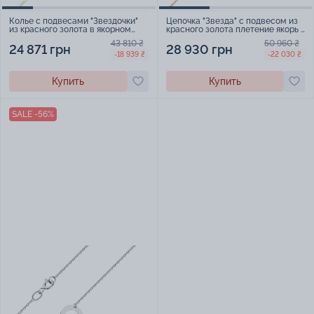
Колье с подвесами "Звездочки"
Цепочка "Звезда" с подвесом из
из красного золота в якорном
красного золота плетение якорь -
плетении - 1658241
2200236
43 810 ₴
50 960 ₴
24 871 грн
28 930 грн
-18 939 ₴
-22 030 ₴
Купить
Купить
SALE -56%