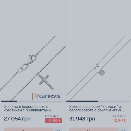
CERTIFICATE
Цепочка в белом золоте с
Колье с подвесом "Квадрат" из
крестиком с бриллиантами
белого золота с бриллиантами
якорное плетение - 457737
плетение якорь - 2250993
67 634 ₴
63 895 ₴
27 054 грн
31 948 грн
-40 580 ₴
-31 947 ₴