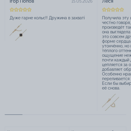
Ігор Попов
Леся
15.05.2026
Дуже гарне кольє!! Дружина в захваті
Получила эту ц
честно говоря,
произведёт та
она выглядела
это совсем др
форме сердца
утончённо, но 
тёплого отте
ощущение неж
почти каждый д
цепляется за 
добавляет обр
Особенно нрав
переливается 
Если бы выбир
её снова.