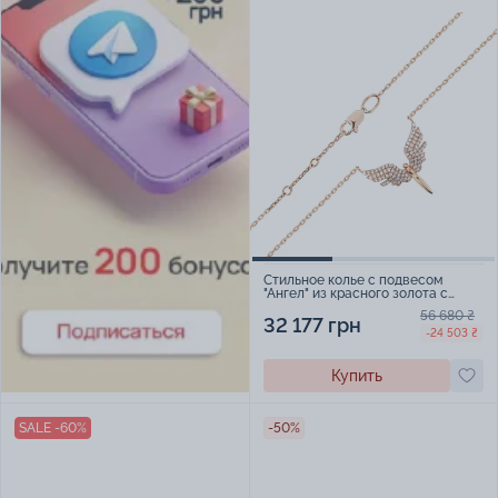
Стильное колье с подвесом
"Ангел" из красного золота с
фианитами и якорным плетением
56 680 ₴
- 1918277
32 177 грн
-24 503 ₴
Купить
SALE -60%
-50%