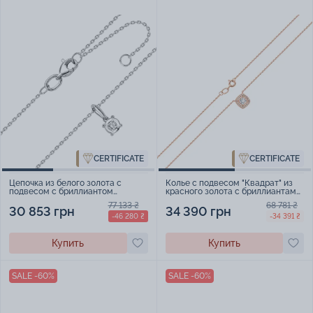
CERTIFICATE
CERTIFICATE
Цепочка из белого золота с
Колье с подвесом "Квадрат" из
подвесом с бриллиантом
красного золота с бриллиантами
якорное плетение - 457747
плетение якорь - 2250970
77 133 ₴
68 781 ₴
30 853 грн
34 390 грн
-46 280 ₴
-34 391 ₴
Купить
Купить
SALE -60%
SALE -60%