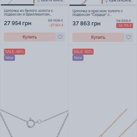
CERTIFICATE
CERTIFICATE
Цепочка из белого золота с
Цепочка в красном золоте с
подвесом и бриллиантом
подвесом "Сердце" с
плетение якорь - 2115526
"танцующим" бриллиантом
55 908 ₴
94 658 ₴
плетение якорь - 1488296
27 954 грн
37 863 грн
-27 954 ₴
-56 795 ₴
Купить
Купить
SALE -60%
SALE -60%
New
New