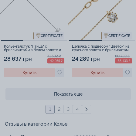
CERTIFICATE
CERTIFICATE
Колье-галстук "Птица" с
Цепочка с подвесом "Цветок" из
бриллиантами в белом золоте и
красного золота с бриллиантами
якорным плетением - 1858614
в якорном плетении - 2081585
71 592 ₴
60 722 ₴
28 637 грн
24 289 грн
-42 955 ₴
-36 433 ₴
Купить
Купить
Показать еще
1
2
3
4
Отзывы в категории Колье