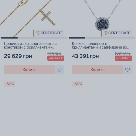
CERTIFICATE
CERTIFICATE
Цепочка из красного золота с
Колье с подвесом с
крестиком с бриллиантами
бриллиантами и сапфирами из
якорное плетение - 457736
белого золота в якорном
74 072 ₴
108 477 ₴
плетении - 1614093
29 629 грн
43 391 грн
-44 443 ₴
-65 086 ₴
Купить
Купить
-50%
-50%