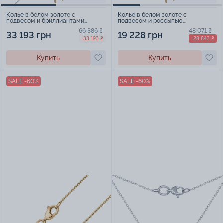
Колье в белом золоте с
Колье в белом золоте с
подвесом и бриллиантами
подвесом и россыпью
плетение якорь - 2115488
бриллиантов в якорном плетении
66 386 ₴
48 071 ₴
- 1707731
33 193 грн
19 228 грн
-33 193 ₴
-28 843 ₴
Купить
Купить
SALE -60%
SALE -60%