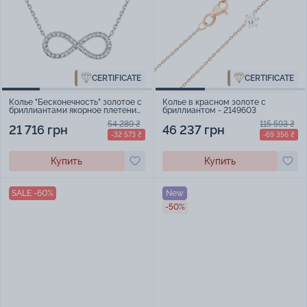
CERTIFICATE
CERTIFICATE
Колье "Бесконечность" золотое с
Колье в красном золоте с
бриллиантами якорное плетение
бриллиантом - 2149603
- 1707727
54 289 ₴
115 593 ₴
21 716 грн
46 237 грн
-32 573 ₴
-69 356 ₴
Купить
Купить
SALE -60%
New
-50%