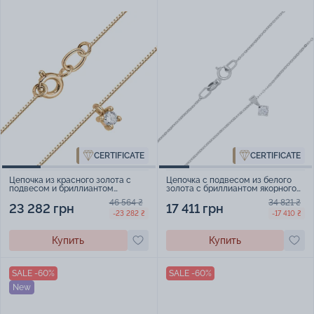
CERTIFICATE
CERTIFICATE
Цепочка из красного золота с
Цепочка с подвесом из белого
подвесом и бриллиантом
золота с бриллиантом якорного
плетение венецианское - 1778580
плетения - 1644645
46 564 ₴
34 821 ₴
23 282 грн
17 411 грн
-23 282 ₴
-17 410 ₴
Купить
Купить
SALE -60%
SALE -60%
New