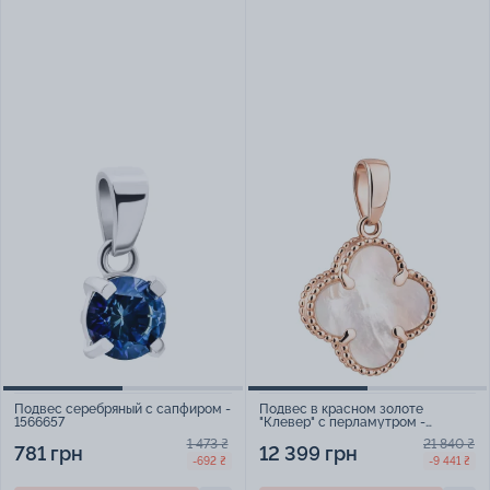
Подвес серебряный с сапфиром -
Подвес в красном золоте
1566657
"Клевер" с перламутром -
2139623
1 473 ₴
21 840 ₴
781 грн
12 399 грн
-692 ₴
-9 441 ₴