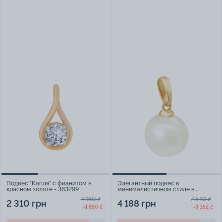
Подвес "Капля" с фианитом в
Элегантный подвес в
красном золоте - 383299
минималистичном стиле в
красном золоте с жемчужиной -
4 160 ₴
7 540 ₴
1939382
2 310 грн
4 188 грн
-1 850 ₴
-3 352 ₴