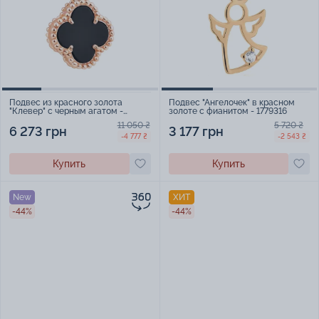
Подвес из красного золота
Подвес "Ангелочек" в красном
"Клевер" с черным агатом -
золоте с фианитом - 1779316
896990
11 050 ₴
5 720 ₴
6 273 грн
3 177 грн
-4 777 ₴
-2 543 ₴
Купить
Купить
New
ХИТ
-44%
-44%