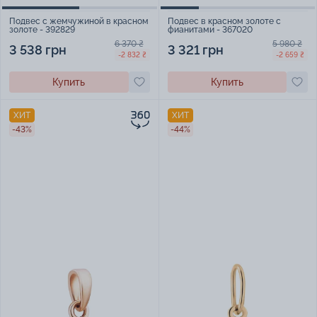
Подвес с жемчужиной в красном
Подвес в красном золоте с
золоте - 392829
фианитами - 367020
6 370 ₴
5 980 ₴
3 538 грн
3 321 грн
-2 832 ₴
-2 659 ₴
Купить
Купить
ХИТ
ХИТ
-43%
-44%