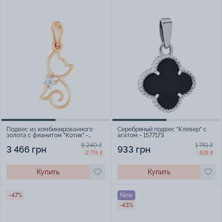
Подвес из комбинированного
Серебряный подвес "Клевер" с
золота с фианитом "Котик" -
агатом - 1577173
1408630
6 240 ₴
1 761 ₴
3 466 грн
933 грн
-2 774 ₴
-828 ₴
Купить
Купить
-47%
New
-43%