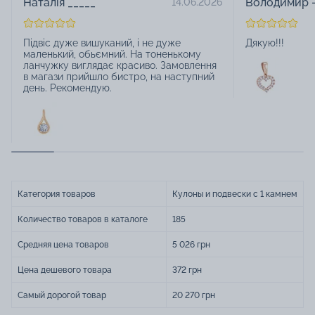
Наталія _____
Володимир -
14.06.2026
Підвіс дуже вишуканий, і не дуже
Дякую!!!
маленький, обьємний. На тоненькому
ланчужку виглядає красиво. Замовлення
в магази прийшло бистро, на наступний
день. Рекомендую.
Категория товаров
Кулоны и подвески с 1 камнем
Количество товаров в каталоге
185
Средняя цена товаров
5 026 грн
Цена дешевого товара
372 грн
Самый дорогой товар
20 270 грн