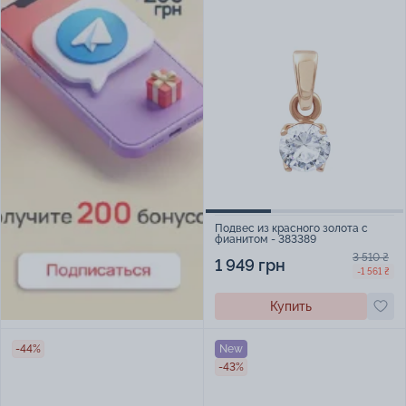
Подвес из красного золота с
фианитом - 383389
3 510 ₴
1 949 грн
-1 561 ₴
Купить
-44%
New
-43%