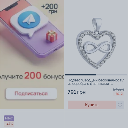
Подвес "Сердце и бесконечность"
из серебра с фианитами -
2216823
1 492 ₴
791 грн
-701 ₴
Купить
New
-47%