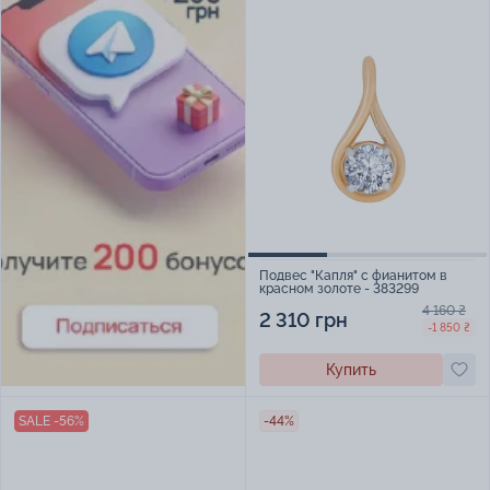
Подвес "Капля" с фианитом в
красном золоте - 383299
4 160 ₴
2 310 грн
-1 850 ₴
Купить
SALE -56%
-44%