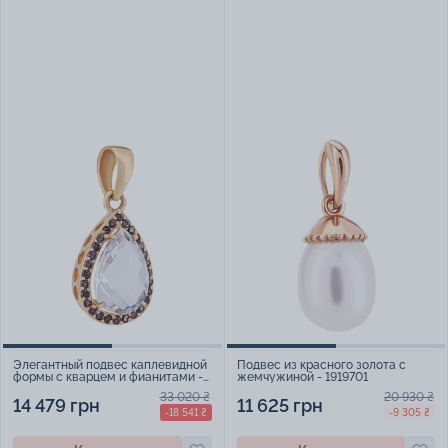
Элегантный подвес каплевидной
Подвес из красного золота с
формы с кварцем и фианитами -
жемчужиной - 1919701
1919591
33 020 ₴
20 930 ₴
14 479 грн
11 625 грн
-18 541 ₴
-9 305 ₴