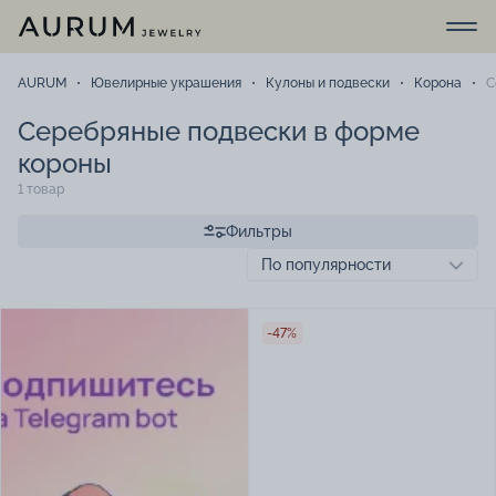
AURUM
Ювелирные украшения
Кулоны и подвески
Корона
С
Серебряные подвески в форме
короны
1 товар
Фильтры
-47%