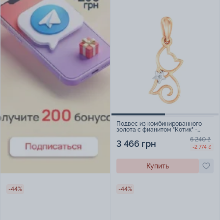
Подвес из комбинированного
золота с фианитом "Котик" -
1408630
6 240 ₴
3 466 грн
-2 774 ₴
Купить
-44%
-44%