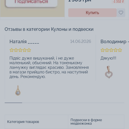
-1 332 ₴
Купить
Отзывы в категории Кулоны и подвески
Наталія _____
Володимир -
14.06.2026
Підвіс дуже вишуканий, і не дуже
Дякую!!!
маленький, обьємний. На тоненькому
ланчужку виглядає красиво. Замовлення
в магази прийшло бистро, на наступний
день. Рекомендую.
Подвески в форме
Категория товаров
медвежонка