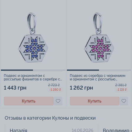
Подвес и орнаментом с
Подвес из серебра с чернением
россыпью фианитов в серебре с
и орнаментом с россыпью
чернением - 2079317
фианитов - 2079319
2 723 ₴
2 381 ₴
1 443 грн
1 262 грн
-1 280 ₴
-1 119 ₴
Купить
Купить
Отзывы в категории Кулоны и подвески
Наталія _____
Володимир -
14.06.2026