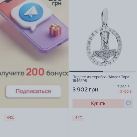
Подвес из серебра "Молот Тора" -
1546298
7 362 ₴
3 902 грн
-3 460 ₴
Купить
-44%
-44%