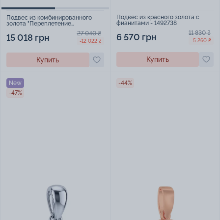
Подвес из красного золота с
Подвес из комбинированного
фианитами - 1492738
золота "Переплетение
квадратов" - 1760941
11 830 ₴
27 040 ₴
6 570 грн
15 018 грн
-5 260 ₴
-12 022 ₴
Купить
Купить
New
-44%
-47%