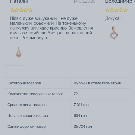
Наталія _____
Володимир -
14.06.2026
Підвіс дуже вишуканий, і не дуже
Дякую!!!
маленький, обьємний. На тоненькому
ланчужку виглядає красиво. Замовлення
в магази прийшло бистро, на наступний
день. Рекомендую.
Категория товаров
Кулоны в стиле геометрия
Количество товаров в каталоге
72
Средняя цена товаров
7 011 грн
Цена дешевого товара
634 грн
Самый дорогой товар
25 704 грн