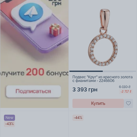
Подвес "Круг" из красного золота
с фианитами - 2246606
6 110 ₴
3 393 грн
-2 717 ₴
Купить
New
-44%
-43%