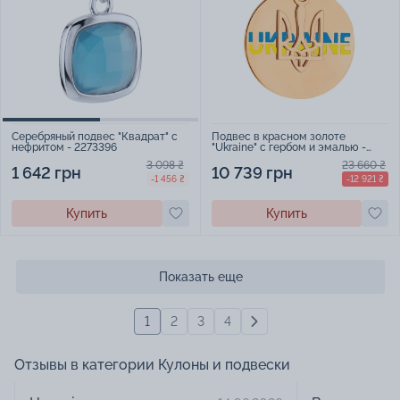
Подвес в красном золоте
Серебряный подвес "Квадрат" с
"Ukraine" с гербом и эмалью -
нефритом - 2273396
1519253
23 660 ₴
3 098 ₴
10 739 грн
1 642 грн
-12 921 ₴
-1 456 ₴
Купить
Купить
Показать еще
1
2
3
4
Отзывы в категории Кулоны и подвески