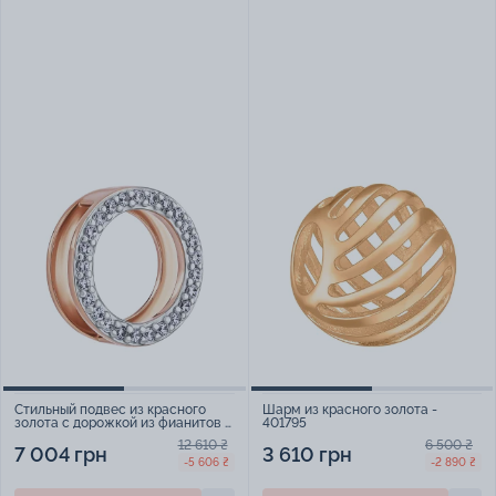
Стильный подвес из красного
Шарм из красного золота -
золота с дорожкой из фианитов -
401795
1876113
12 610 ₴
6 500 ₴
7 004 грн
3 610 грн
-5 606 ₴
-2 890 ₴