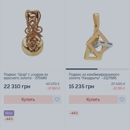
Подвес "Шар" с узором из
Подвес из комбинированного
красного золота - 375689
золота "Квадраты" - 2127685
40 170 ₴
27 430 ₴
22 310 грн
15 235 грн
-17 860 ₴
-12 195 ₴
Купить
Купить
New
-44%
-44%